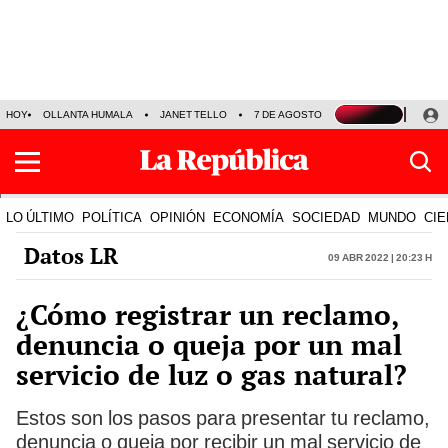
HOY
OLLANTA HUMALA
JANET TELLO
7 DE AGOSTO
TINKA RESULTADOS
LO ÚLTIMO
POLÍTICA
OPINIÓN
ECONOMÍA
SOCIEDAD
MUNDO
CIE
Datos LR
09 Abr 2022 | 20:23 h
¿Cómo registrar un reclamo,
denuncia o queja por un mal
servicio de luz o gas natural?
Estos son los pasos para presentar tu reclamo,
denuncia o queja por recibir un mal servicio de