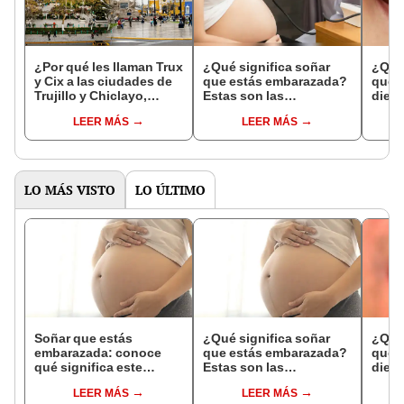
¿Por qué les llaman Trux
¿Qué significa soñar
¿Qué 
y Cix a las ciudades de
que estás embarazada?
que s
Trujillo y Chiclayo,
Estas son las
dien
respectivamente?
interpretaciones más
Inter
LEER MÁS
LEER MÁS
comunes
psico
expl
LO MÁS VISTO
LO ÚLTIMO
Soñar que estás
¿Qué significa soñar
¿Qué 
embarazada: conoce
que estás embarazada?
que s
qué significa este
Estas son las
dient
interesante sueño
interpretaciones más
pres
LEER MÁS
LEER MÁS
comunes