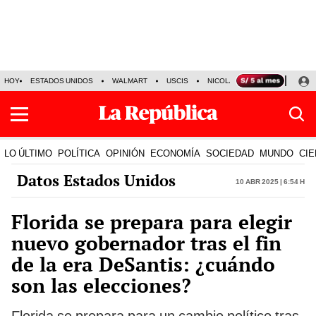
HOY
ESTADOS UNIDOS
WALMART
USCIS
NICOLÁS MADURO
P-8 PO
LO ÚLTIMO
POLÍTICA
OPINIÓN
ECONOMÍA
SOCIEDAD
MUNDO
CIE
Datos Estados Unidos
10 Abr 2025 | 6:54 h
Florida se prepara para elegir
nuevo gobernador tras el fin
de la era DeSantis: ¿cuándo
son las elecciones?