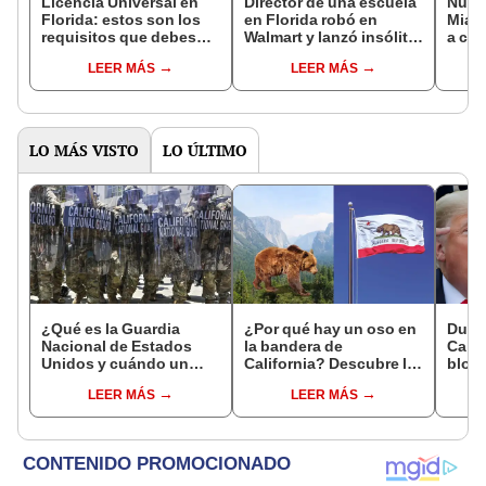
Licencia Universal en
Director de una escuela
Nueva
Florida: estos son los
en Florida robó en
Miam
requisitos que debes
Walmart y lanzó insólita
a co
presentar para aplicar a
excusa: usó la famosa
comet
LEER MÁS
LEER MÁS
la Ley de Movilidad
técnica del skip
2025
Interestatal
scanning
LO MÁS VISTO
LO ÚLTIMO
¿Qué es la Guardia
¿Por qué hay un oso en
Duro
Nacional de Estados
la bandera de
Calif
Unidos y cuándo un
California? Descubre la
bloqu
presidente puede
historia tras sus
ambie
LEER MÁS
LEER MÁS
desplegarla?
símbolos cuando
prohí
pertenecía a México y
gasol
no a EEUU