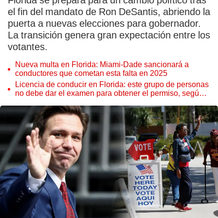
Florida se prepara para un cambio político tras
el fin del mandato de Ron DeSantis, abriendo la
puerta a nuevas elecciones para gobernador.
La transición genera gran expectación entre los
votantes.
Nueva multa en Florida: Miami-Dade sancionará a
conductores que cometan esta falta en 2025
Licencia de conducir en Florida: este grupo de personas
no debe dar el examen para obtener el permiso, según
FLHSMV