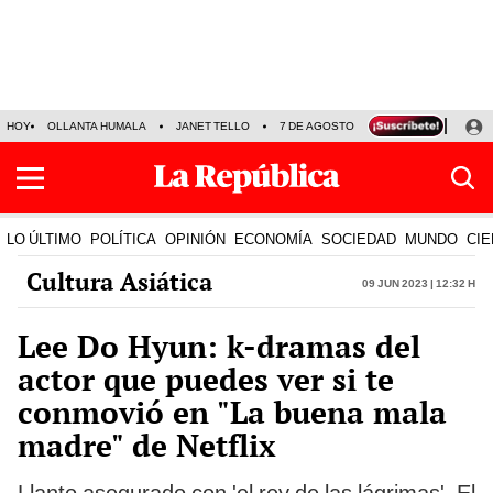
HOY
OLLANTA HUMALA
JANET TELLO
7 DE AGOSTO
TINKA RESULTADOS
LO ÚLTIMO
POLÍTICA
OPINIÓN
ECONOMÍA
SOCIEDAD
MUNDO
CIE
Cultura Asiática
09 Jun 2023 | 12:32 h
Lee Do Hyun: k-dramas del
actor que puedes ver si te
conmovió en "La buena mala
madre" de Netflix