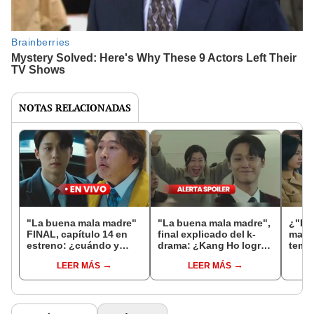
NOTAS RELACIONADAS
"La buena mala madre"
"La buena mala madre",
¿"La
FINAL, capítulo 14 en
final explicado del k-
madr
estreno: ¿cuándo y
drama: ¿Kang Ho logra
temp
dónde ver el drama de
consumar su
dese
LEER MÁS
LEER MÁS
Lee Do Hyun?
venganza?
del K
emoti