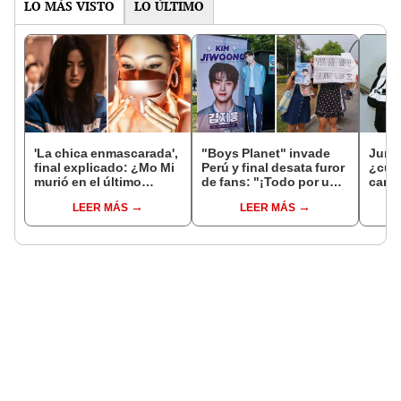
LO MÁS VISTO
LO ÚLTIMO
'La chica enmascarada',
"Boys Planet" invade
Jung
final explicado: ¿Mo Mi
Perú y final desata furor
¿cuál
murió en el último
de fans: "¡Todo por un
canc
capítulo del drama de
voto!"
'GOLD
LEER MÁS
LEER MÁS
Netflix? [RESUMEN]
ofici
álbu