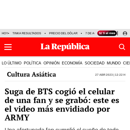
HOY
TINKA RESULTADOS
PRECIO DEL DÓLAR
7 DE AGOSTO
OLLANTA H
LO ÚLTIMO
POLÍTICA
OPINIÓN
ECONOMÍA
SOCIEDAD
MUNDO
CIE
Cultura Asiática
27 Abr 2023 | 12:22 h
Suga de BTS cogió el celular
de una fan y se grabó: este es
el video más envidiado por
ARMY