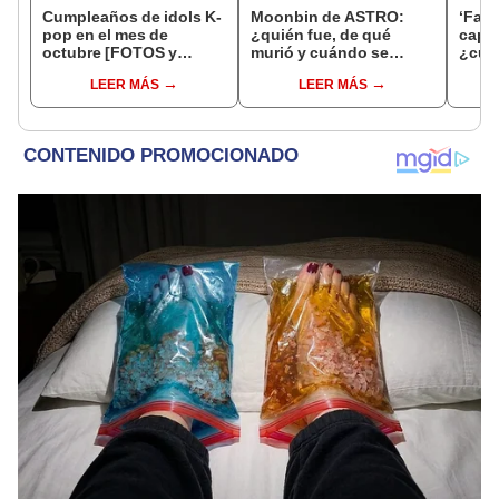
Cumpleaños de idols K-
Moonbin de ASTRO:
‘Fami
pop en el mes de
¿quién fue, de qué
capít
octubre [FOTOS y
murió y cuándo se
¿cuá
VIDEOS]
realizó el funeral del idol
ver e
LEER MÁS
LEER MÁS
k-pop?
Hwang
Beau