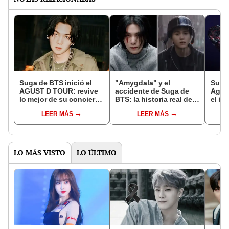
Suga de BTS inició el
"Amygdala" y el
Suga 
AGUST D TOUR: revive
accidente de Suga de
Agus
lo mejor de su concierto
BTS: la historia real del
el im
en vivo desde Belmont
traumático evento
de su
LEER MÁS
LEER MÁS
Park
recreado en videoclip
Belm
LO MÁS VISTO
LO ÚLTIMO