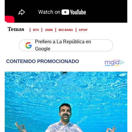
BTS
JIMIN
BIG BANG
KPOP
Prefiero a La República en
Google