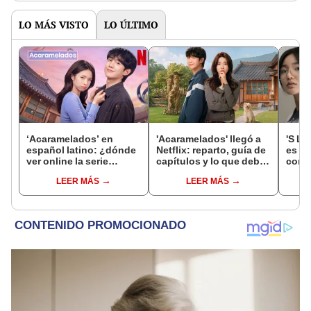
LO MÁS VISTO
LO ÚLTIMO
‘Acaramelados’ en
'Acaramelados' llegó a
'S Li
español latino: ¿dónde
Netflix: reparto, guía de
es qu
ver online la serie
capítulos y lo que debes
core
coreana y sus capítulos
saber de la nueva serie
Hyuk
LEER MÁS
LEER MÁS
completos?
coreana