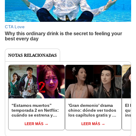
NOTAS RELACIONADAS
“Estamos muertos”
'Gran demonio' drama
El k-
temporada 2 en Netflix:
chino: dónde ver todos
que 
cuándo se estrena y
los capítulos gratis y en
inspi
avances de la
subespañol
de am
LEER MÁS
LEER MÁS
temporada
de S