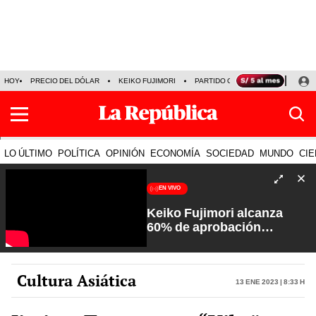
HOY
PRECIO DEL DÓLAR
KEIKO FUJIMORI
PARTIDO OBRAS
ARMONÍA 10
LO ÚLTIMO
POLÍTICA
OPINIÓN
ECONOMÍA
SOCIEDAD
MUNDO
CIE
EN VIVO
Keiko Fujimori alcanza
60% de aprobación
ciudadana | Sin Guion con
Rosa María Palacios
Cultura Asiática
13 Ene 2023 | 8:33 h