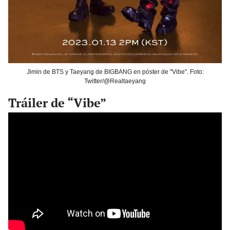
Jimin de BTS y Taeyang de BIGBANG en póster de "Vibe". Foto:
Twitter/@Realtaeyang
Tráiler de “Vibe”