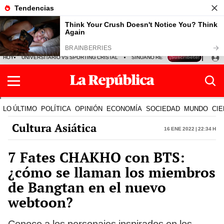
HOY
UNIVERSITARIO VS SPORTING CRISTAL
SINUANO RESULTADOS HOY
CA
LO ÚLTIMO
POLÍTICA
OPINIÓN
ECONOMÍA
SOCIEDAD
MUNDO
CIE
Cultura Asiática
16 Ene 2022 | 22:34 h
7 Fates CHAKHO con BTS:
¿cómo se llaman los miembros
de Bangtan en el nuevo
webtoon?