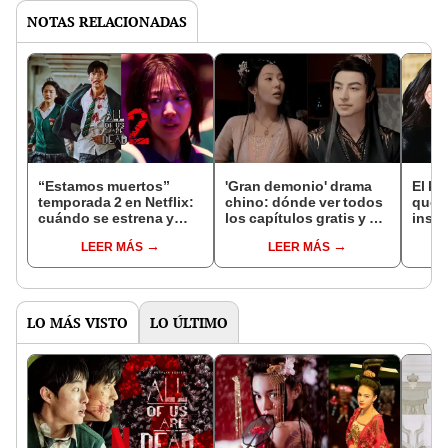
NOTAS RELACIONADAS
“Estamos muertos”
'Gran demonio' drama
El k-
temporada 2 en Netflix:
chino: dónde ver todos
que 
cuándo se estrena y
los capítulos gratis y en
inspi
avances de la
subespañol
de am
LEER MÁS
LEER MÁS
temporada
de S
LO MÁS VISTO
LO ÚLTIMO