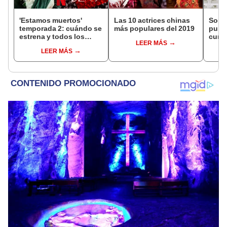
'Estamos muertos'
Las 10 actrices chinas
Song
temporada 2: cuándo se
más populares del 2019
publi
estrena y todos los
cump
LEER MÁS
detalles de la nueva
Time
LEER MÁS
entrega