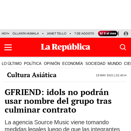
HOY
OLLANTA HUMALA
JANET TELLO
7 DE AGOSTO
TINKA RESULTADOS
LO ÚLTIMO
POLÍTICA
OPINIÓN
ECONOMÍA
SOCIEDAD
MUNDO
CIE
Cultura Asiática
19 May 2021 | 22:40 h
GFRIEND: idols no podrán
usar nombre del grupo tras
culminar contrato
La agencia Source Music viene tomando
medidas legales luego de que las integrantes