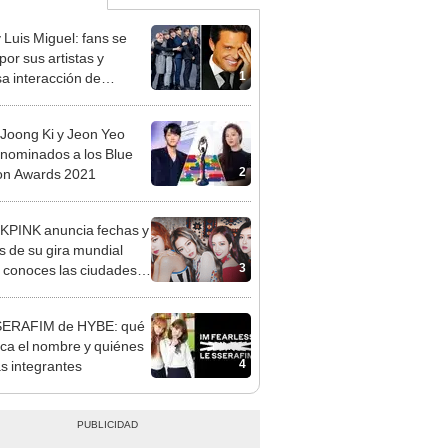
 Luis Miguel: fans se
por sus artistas y
1
sa interacción de
ms se viralizó en redes
Joong Ki y Jeon Yeo
nominados a los Blue
2
on Awards 2021
PINK anuncia fechas y
s de su gira mundial
3
 conoces las ciudades
sitará Jennie, Lisa,
 y Rosé
SERAFIM de HYBE: qué
fica el nombre y quiénes
4
as integrantes