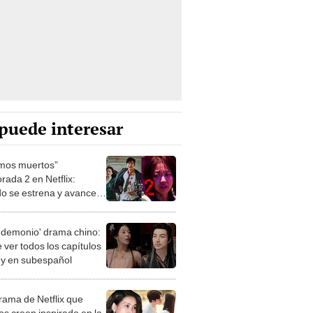
puede interesar
mos muertos”
rada 2 en Netflix:
o se estrena y avances
 temporada
 demonio' drama chino:
 ver todos los capítulos
s y en subespañol
drama de Netflix que
s creen inspirado en la