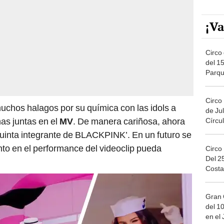
¡Va
Circo 
del 15
Parqu
Migue
Circo
uchos halagos por su química con las idols a
de Jul
as juntas en el
MV
. De manera cariñosa, ahora
Círcul
quinta integrante de BLACKPINK’. En un futuro se
nto en el performance del videoclip pueda
Circo
Del 2
Costa
Gran 
del 10
en el