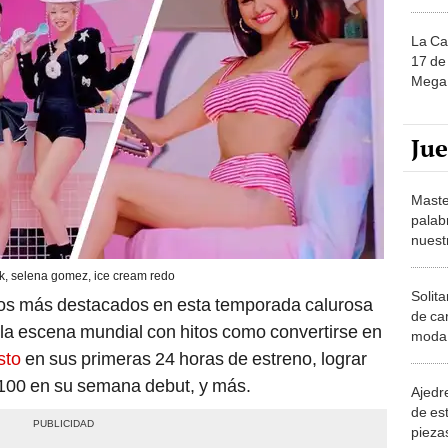
La Ca
17 de 
Mega 
Ju
Maste
palab
nuest
k, selena gomez, ice cream redo
Solita
ajos más destacados en esta temporada calurosa
de ca
la escena mundial con hitos como convertirse en
moda.
demue
sto
en sus primeras 24 horas de estreno, lograr
t 100 en su semana debut, y más.
Ajedre
de es
piezas