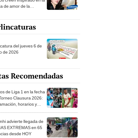
ia de amor de la
era de Samsung
lincaturas
ncatura del jueves 6 de
o de 2026
tas Recomendadas
os de Liga 1 en la fecha
 Torneo Clausura 2026:
amación, horarios y
 ver
hi advierte llegada de
IAS EXTREMAS en 65
ncias desde HOY