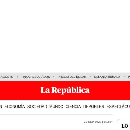
E AGOSTO
TINKA RESULTADOS
PRECIO DEL DÓLAR
OLLANTA HUMALA
P
N
ECONOMÍA
SOCIEDAD
MUNDO
CIENCIA
DEPORTES
ESPECTÁCU
20 Sep 2020 | 9:18 h
LO