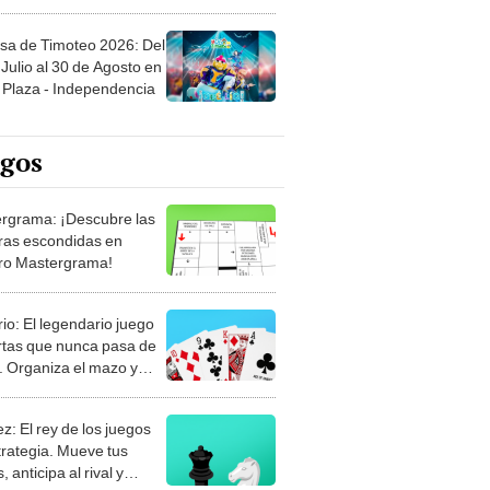
sa de Timoteo 2026: Del
Julio al 30 de Agosto en
Plaza - Independencia
egos
rgrama: ¡Descubre las
ras escondidas en
ro Mastergrama!
rio: El legendario juego
rtas que nunca pasa de
 Organiza el mazo y
stra tu habilidad.
z: El rey de los juegos
trategia. Mueve tus
, anticipa al rival y