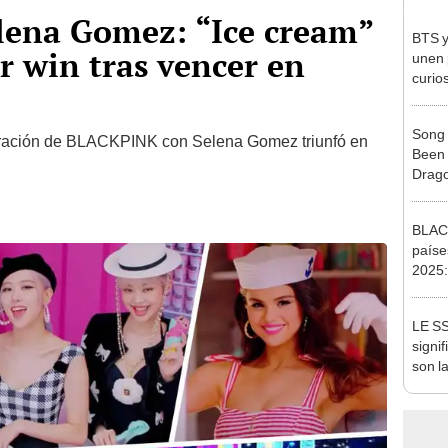
ena Gomez: “Ice cream”
BTS y
r win tras vencer en
unen 
curio
fando
Song 
boración de BLACKPINK con Selena Gomez triunfó en
Been 
Drag
BLACK
paíse
2025:
que vi
Jisso
LE S
signi
son l