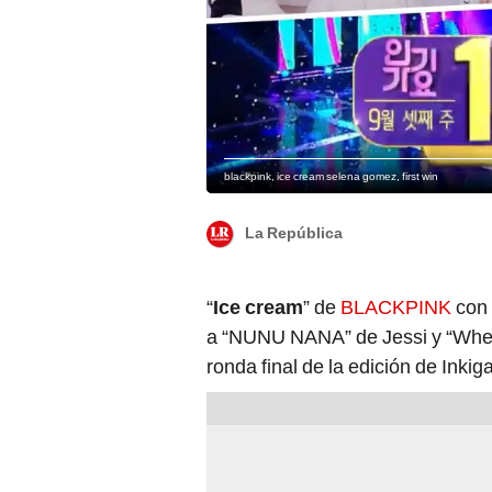
blackpink, ice cream selena gomez, first win
La República
“
Ice cream
” de
BLACKPINK
con 
a “NUNU NANA” de Jessi y “When
ronda final de la edición de Inki