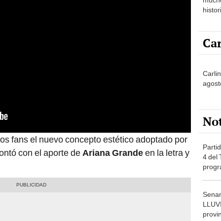
histor
hered
Car
Carli
agost
No
los fans el nuevo concepto estético adoptado por
Partid
contó con el aporte de
Ariana Grande
en la letra y
4 del
progr
dónde
Senam
LLUV
provi