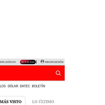
APA LEÓN XIV
NALDY SALDAÑA
INICIAR SESIÓN
LA BELLA LUZ
MAGALY MEDINA
HORÓS
LOS
DÓLAR
DATEC
BOLETÍN
 MÁS VISTO
LO ÚLTIMO