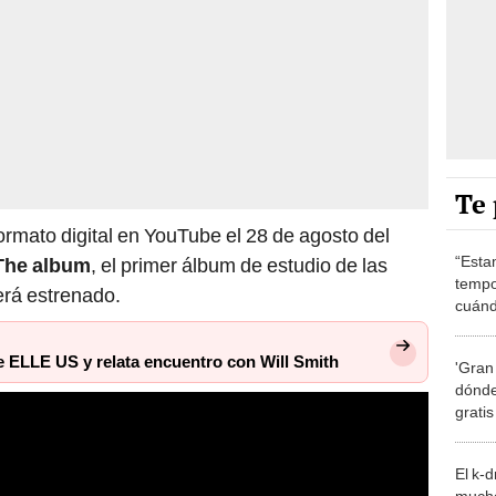
Te 
ormato digital en YouTube el 28 de agosto del
“Esta
The album
, el primer álbum de estudio de las
tempo
rá estrenado.
cuánd
de la
 ELLE US y relata encuentro con Will Smith
'Gran
dónde
grati
El k-
mucho