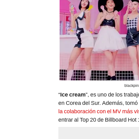
blackpin
“
Ice cream
”, es uno de los trab
en Corea del Sur. Además, tomó 
la colaboración con el MV más vi
entrar al Top 20 de Billboard Ho