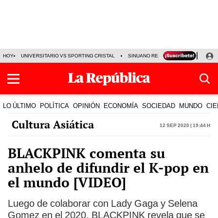
HOY
UNIVERSITARIO VS SPORTING CRISTAL
SINUANO RESULTADOS HOY
CA
LO ÚLTIMO
POLÍTICA
OPINIÓN
ECONOMÍA
SOCIEDAD
MUNDO
CIE
Cultura Asiática
12 Sep 2020 | 19:44 h
BLACKPINK comenta su
anhelo de difundir el K-pop en
el mundo [VIDEO]
Luego de colaborar con Lady Gaga y Selena
Gomez en el 2020, BLACKPINK revela que se