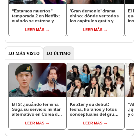
“Estamos muertos”
'Gran demonio' drama
El k-
temporada 2 en Netflix:
chino: dónde ver todos
que 
cuándo se estrena y
los capítulos gratis y en
inspi
avances de la
subespañol
de am
LEER MÁS
LEER MÁS
temporada
de S
LO MÁS VISTO
LO ÚLTIMO
BTS: ¿cuándo termina
Kep1er y su debut:
"Alqu
Suga su servicio militar
fecha, horarios y fotos
¿qué
alternativo en Corea del
conceptuales del grupo
y cuá
Sur?
de Girls Planet 999
Nak 
LEER MÁS
LEER MÁS