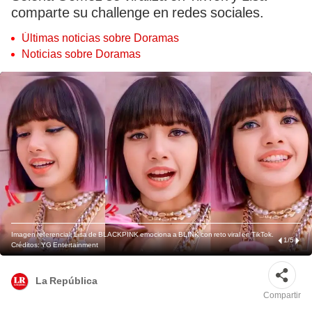
comparte su challenge en redes sociales.
Últimas noticias sobre Doramas
Noticias sobre Doramas
Imagen referencial. Lisa de BLACKPINK emociona a BLINK con reto viral en TikTok.
1
/
5
Créditos: YG Entertainment
La República
Compartir