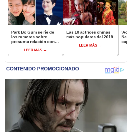
Park Bo Gum se ríe de
Las 10 actrices chinas
'Acar
los rumores sobre
más populares del 2019
Netfl
presunta relación con
capít
LEER MÁS
Suzy: ¿qué dijo?
saber
LEER MÁS
core