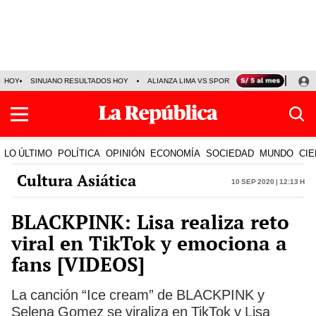
HOY
SINUANO RESULTADOS HOY
ALIANZA LIMA VS SPORT BOYS
JORGE MES
LO ÚLTIMO
POLÍTICA
OPINIÓN
ECONOMÍA
SOCIEDAD
MUNDO
CIE
Cultura Asiática
10 Sep 2020 | 12:13 h
BLACKPINK: Lisa realiza reto
viral en TikTok y emociona a
fans [VIDEOS]
La canción “Ice cream” de BLACKPINK y
Selena Gomez se viraliza en TikTok y Lisa