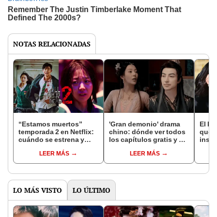
NOTAS RELACIONADAS
“Estamos muertos”
'Gran demonio' drama
El k-
temporada 2 en Netflix:
chino: dónde ver todos
que 
cuándo se estrena y
los capítulos gratis y en
inspi
avances de la
subespañol
de am
LEER MÁS
LEER MÁS
temporada
de S
LO MÁS VISTO
LO ÚLTIMO