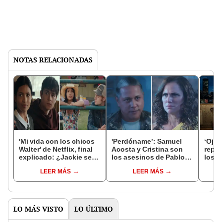
NOTAS RELACIONADAS
'Mi vida con los chicos
'Perdóname’: Samuel
‘Ojit
Walter' de Netflix, final
Acosta y Cristina son
repar
explicado: ¿Jackie se
los asesinos de Pablo
los a
queda con Alex o Cole?
Ferradas en la
en la
LEER MÁS
LEER MÁS
telenovela
Arroy
LO MÁS VISTO
LO ÚLTIMO