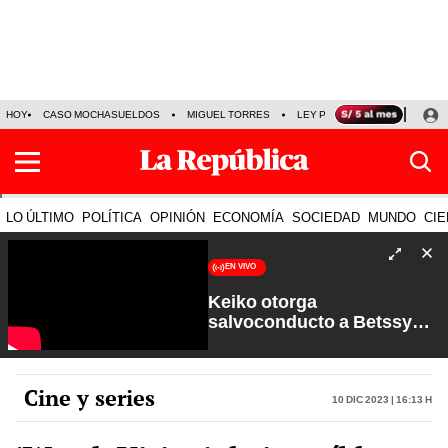
HOY
CASO MOCHASUELDOS
MIGUEL TORRES
LEY PULPÍN
PRECIO DEL
LO ÚLTIMO
POLÍTICA
OPINIÓN
ECONOMÍA
SOCIEDAD
MUNDO
CIE
EN VIVO
Keiko otorga
salvoconducto a Betssy
Chávez y renuevan
Petroperú | Sin Guion con
Rosa María Palacios
Cine y series
10 Dic 2023 | 16:13 h