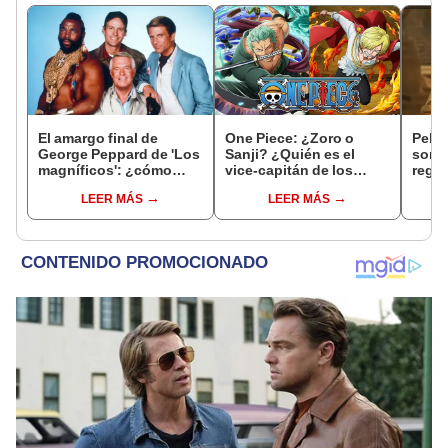
El amargo final de
One Piece: ¿Zoro o
Pelíc
George Peppard de 'Los
Sanji? ¿Quién es el
sorpr
magníficos': ¿cómo
vice-capitán de los
regr
murió y por qué fue
‘Mugiwara’?
perso
LEER MÁS
LEER MÁS
odiado?
junto
Rach