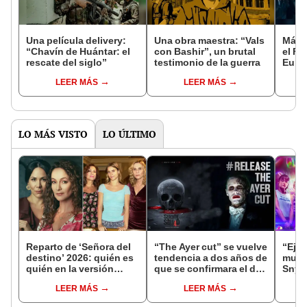
Una película delivery:
Una obra maestra: “Vals
Más d
“Chavín de Huántar: el
con Bashir”, un brutal
el Fe
rescate del siglo”
testimonio de la guerra
Euro
LEER MÁS
LEER MÁS
LO MÁS VISTO
LO ÚLTIMO
Reparto de ‘Señora del
“The Ayer cut” se vuelve
“Ejér
destino’ 2026: quién es
tendencia a dos años de
muert
quién en la versión
que se confirmara el de
Snyde
peruana de la telenovela
Snyder
arreb
LEER MÁS
LEER MÁS
brasileña
“Spi
home