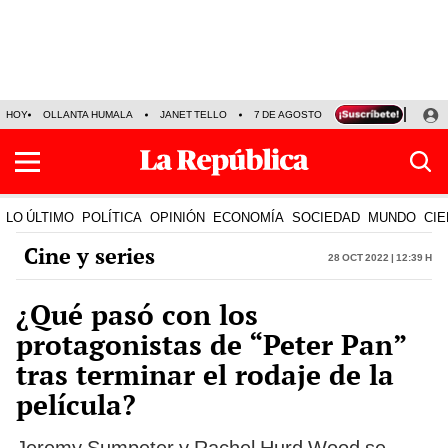
HOY
OLLANTA HUMALA
JANET TELLO
7 DE AGOSTO
TINKA RESULTADOS
LO ÚLTIMO
POLÍTICA
OPINIÓN
ECONOMÍA
SOCIEDAD
MUNDO
CIE
Cine y series
28 Oct 2022 | 12:39 h
¿Qué pasó con los
protagonistas de “Peter Pan”
tras terminar el rodaje de la
película?