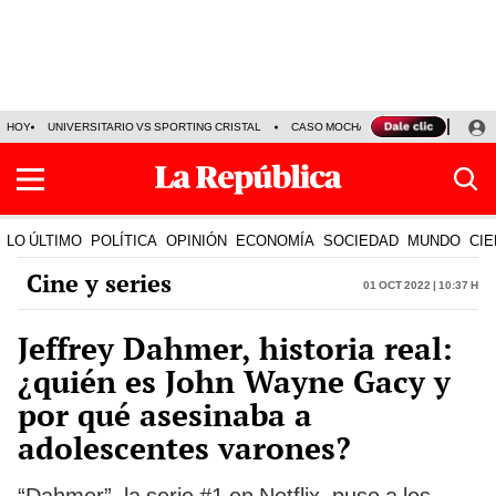
HOY
UNIVERSITARIO VS SPORTING CRISTAL
CASO MOCHASUELDOS
MIGUEL
LO ÚLTIMO
POLÍTICA
OPINIÓN
ECONOMÍA
SOCIEDAD
MUNDO
CIE
Cine y series
01 Oct 2022 | 10:37 h
Jeffrey Dahmer, historia real:
¿quién es John Wayne Gacy y
por qué asesinaba a
adolescentes varones?