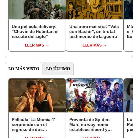
Una película delivery:
Una obra maestra: “Vals
Más d
“Chavín de Huántar: el
con Bashir”, un brutal
el Fe
rescate del siglo”
testimonio de la guerra
Euro
LEER MÁS
LEER MÁS
LO MÁS VISTO
LO ÚLTIMO
Película ‘La Momia 4’
Preventa de Spider-
Luis 
sorprende con el
Man: no way home
Patri
regreso de dos
establece récord y
perso
personajes clásicos
supera a Endgame
se in