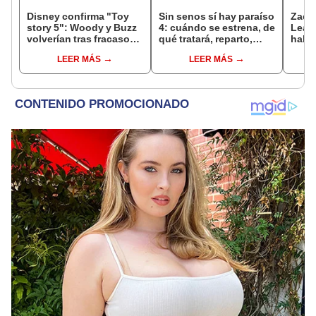
Disney confirma "Toy
Sin senos sí hay paraíso
Zack 
story 5": Woody y Buzz
4: cuándo se estrena, de
Leag
volverían tras fracaso
qué tratará, reparto,
habr
de "Lightyear"
nuevos personajes y
HBO 
LEER MÁS
LEER MÁS
todo sobre la nueva
temporada de la serie en
Telemundo