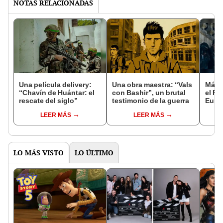
NOTAS RELACIONADAS
Una película delivery:
Una obra maestra: “Vals
Más d
“Chavín de Huántar: el
con Bashir”, un brutal
el Fe
rescate del siglo”
testimonio de la guerra
Euro
LEER MÁS
LEER MÁS
LO MÁS VISTO
LO ÚLTIMO