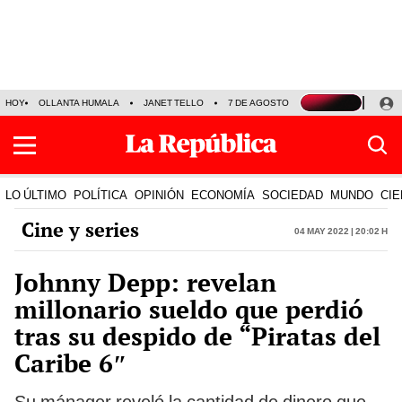
HOY
OLLANTA HUMALA
JANET TELLO
7 DE AGOSTO
TINKA RESULTADOS
LO ÚLTIMO
POLÍTICA
OPINIÓN
ECONOMÍA
SOCIEDAD
MUNDO
CIE
Cine y series
04 May 2022 | 20:02 h
Johnny Depp: revelan
millonario sueldo que perdió
tras su despido de “Piratas del
Caribe 6″