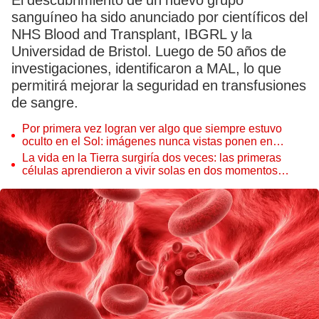
El descubrimiento de un nuevo grupo
sanguíneo ha sido anunciado por científicos del
NHS Blood and Transplant, IBGRL y la
Universidad de Bristol. Luego de 50 años de
investigaciones, identificaron a MAL, lo que
permitirá mejorar la seguridad en transfusiones
de sangre.
Por primera vez logran ver algo que siempre estuvo
oculto en el Sol: imágenes nunca vistas ponen en
aprietos a científicos
La vida en la Tierra surgiría dos veces: las primeras
células aprendieron a vivir solas en dos momentos
distintos