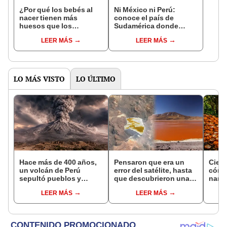
¿Por qué los bebés al
Ni México ni Perú:
nacer tienen más
conoce el país de
huesos que los
Sudamérica donde
adultos?
nació el cacao, según
LEER MÁS
LEER MÁS
estudio
LO MÁS VISTO
LO ÚLTIMO
Hace más de 400 años,
Pensaron que era un
Cient
un volcán de Perú
error del satélite, hasta
cómo
sepultó pueblos y
que descubrieron una
nara
provocó uno de los
enorme mancha naranja
dese
LEER MÁS
LEER MÁS
veranos más fríos de la
sobre Bolivia.
tran
historia: sigue bajo
ecos
monitoreo
Rica