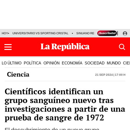
HOY
UNIVERSITARIO VS SPORTING CRISTAL
SINUANO RESULTADOS HOY
CA
LO ÚLTIMO
POLÍTICA
OPINIÓN
ECONOMÍA
SOCIEDAD
MUNDO
CIE
Ciencia
21 Sep 2024 | 17:00 h
Científicos identifican un
grupo sanguíneo nuevo tras
investigaciones a partir de una
prueba de sangre de 1972