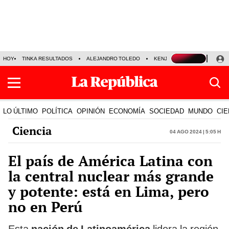
HOY
TINKA RESULTADOS
ALEJANDRO TOLEDO
KENJI FUJIMORI
PRECIO
LO ÚLTIMO
POLÍTICA
OPINIÓN
ECONOMÍA
SOCIEDAD
MUNDO
CIE
Ciencia
04 Ago 2024 | 5:05 h
El país de América Latina con
la central nuclear más grande
y potente: está en Lima, pero
no en Perú