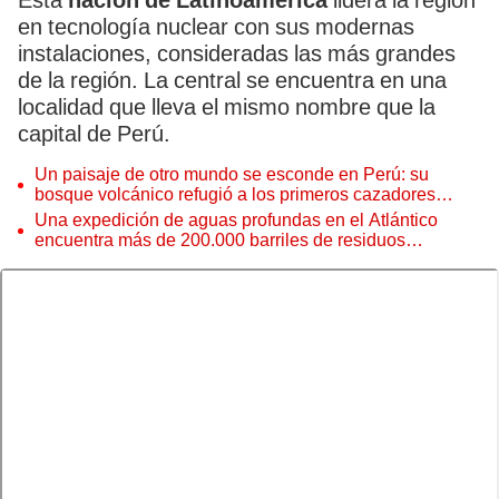
Esta
nación de Latinoamérica
lidera la región
en tecnología nuclear con sus modernas
instalaciones, consideradas las más grandes
de la región. La central se encuentra en una
localidad que lleva el mismo nombre que la
capital de Perú.
Un paisaje de otro mundo se esconde en Perú: su
bosque volcánico refugió a los primeros cazadores
andinos hace 10.000 años
Una expedición de aguas profundas en el Atlántico
encuentra más de 200.000 barriles de residuos
radiactivos con fugas