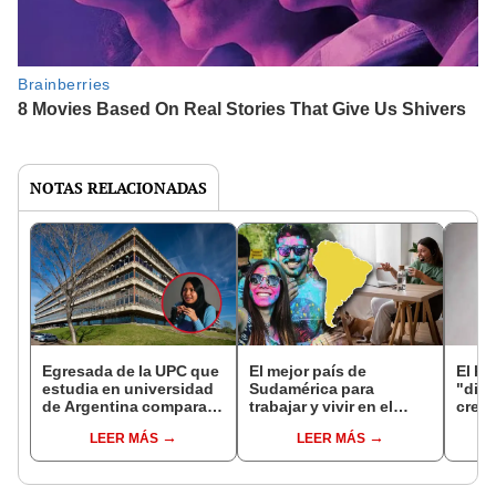
NOTAS RELACIONADAS
Egresada de la UPC que
El mejor país de
El ho
estudia en universidad
Sudamérica para
"diam
de Argentina compara
trabajar y vivir en el
crece
nivel académico:
mundo: no es Brasil y
es el
LEER MÁS
LEER MÁS
"Enseñan cosas que no
supera a Italia y Japón
rent
se ven en Perú”