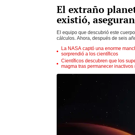
El extraño plane
existió, asegura
El equipo que descubrió este cuerp
cálculos. Ahora, después de seis año
La NASA captó una enorme mancha 
sorprendió a los científicos
Científicos descubren que los supe
magma tras permanecer inactivos 