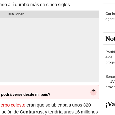
 año allí duraba más de cinco siglos.
Carlin
agost
No
Partid
4 del
progr
dónde
Senam
LLUV
provi
a podrá verse desde mi país?
¡Va
erpo celeste
eran que se ubicaba a unos 320
telación de
Centaurus
, y tendría unos 16 millones