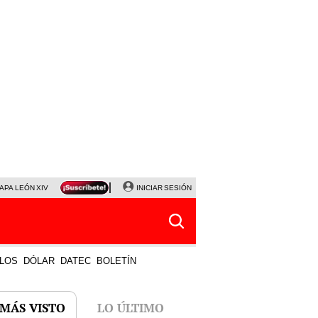
APA LEÓN XIV
NALDY SALDAÑA
INICIAR SESIÓN
LA BELLA LUZ
MAGALY MEDINA
HORÓS
LOS
DÓLAR
DATEC
BOLETÍN
 MÁS VISTO
LO ÚLTIMO