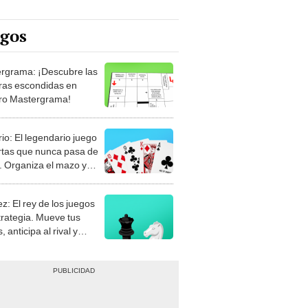
egos
rgrama: ¡Descubre las
ras escondidas en
ro Mastergrama!
rio: El legendario juego
rtas que nunca pasa de
 Organiza el mazo y
stra tu habilidad.
z: El rey de los juegos
trategia. Mueve tus
, anticipa al rival y
gue el jaque mate.