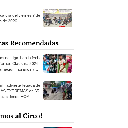
catura del viernes 7 de
o de 2026
tas Recomendadas
os de Liga 1 en la fecha
 Torneo Clausura 2026:
amación, horarios y
 ver
hi advierte llegada de
IAS EXTREMAS en 65
ncias desde HOY
mos al Circo!