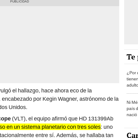
Te 
¿Por 
tiene
adult
ulgó el hallazgo, hace ahora eco de la
, encabezado por Kegin Wagner, astrónomo de la
Ni Mé
dos Unidos.
país 
nació
cope
(VLT), el equipo afirmó que HD 131399Ab
o en un sistema planetario con tres soles
: uno
Car
tacionalmente entre sí. Además, se hallaba tan