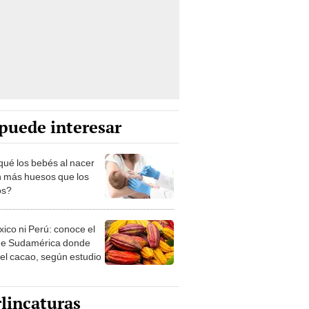
puede interesar
qué los bebés al nacer
n más huesos que los
os?
xico ni Perú: conoce el
de Sudamérica donde
 el cacao, según estudio
lincaturas