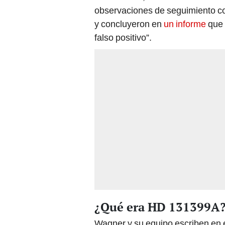
observaciones de seguimiento co
y concluyeron en
un informe
que 
falso positivo”.
¿Qué era HD 131399A
Wagner y su equipo escriben en e