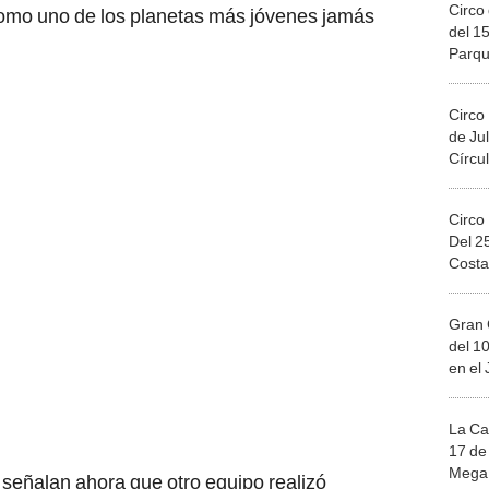
Circo 
 como uno de los planetas más jóvenes jamás
del 15
Parqu
Migue
Circo
de Jul
Círcul
Circo
Del 2
Costa
Gran 
del 10
en el
La Ca
17 de 
Mega 
señalan ahora que otro equipo realizó