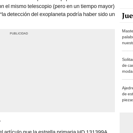
n el mismo telescopio (pero en un tiempo mayor)
Ju
“la detección del exoplaneta podría haber sido un
Maste
palab
nuest
Solita
de ca
moda.
demue
Ajedre
de es
piezas
consi
?
l artículo que la estrella primaria HD 131399A