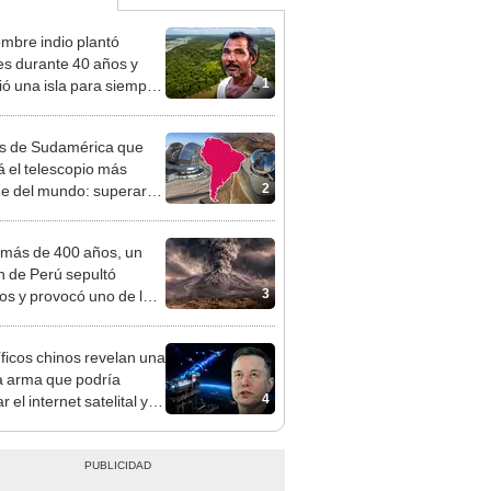
mbre indio plantó
es durante 40 años y
1
ó una isla para siempre:
u bosque supera casi 6
 al Parque de las
ís de Sudamérica que
das de Perú
á el telescopio más
2
e del mundo: superará
 de la NASA
más de 400 años, un
n de Perú sepultó
3
os y provocó uno de los
os más fríos de la
ria: sigue bajo monitoreo
íficos chinos revelan una
 arma que podría
4
 el internet satelital y
ar redes como Starlink
on Musk