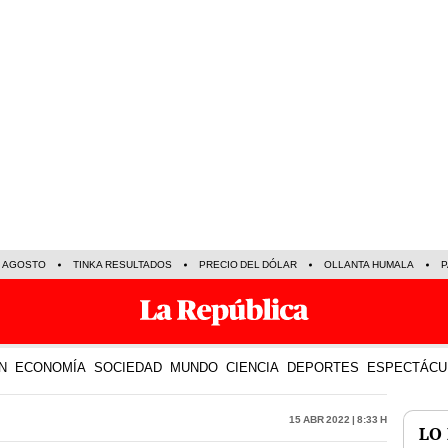
E AGOSTO
TINKA RESULTADOS
PRECIO DEL DÓLAR
OLLANTA HUMALA
P
N
ECONOMÍA
SOCIEDAD
MUNDO
CIENCIA
DEPORTES
ESPECTÁCU
15 Abr 2022 | 8:33 h
LO