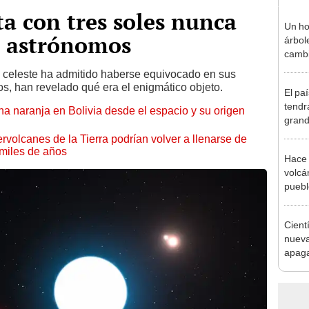
ta con tres soles nunca
Un ho
n astrónomos
árbol
cambi
hoy s
o celeste ha admitido haberse equivocado en sus
veces
s, han revelado qué era el enigmático objeto.
El pa
Leyen
tendr
naranja en Bolivia desde el espacio y su origen
grand
a los
rvolcanes de la Tierra podrían volver a llenarse de
miles de años
Hace 
volcá
puebl
veran
histo
Cient
nueva
apagar
afect
de El