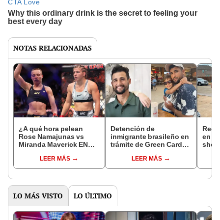
NOTAS RELACIONADAS
¿A qué hora pelean
Detención de
Reda
Rose Namajunas vs
inmigrante brasileño en
en EE
Miranda Maverick EN
trámite de Green Card
sheri
VIVO por el UFC Atlanta
en Massachusetts: ¿por
aclar
LEER MÁS
LEER MÁS
HOY? Canal de TV y
qué está siendo
parti
pronóstico
retenido por ICE
opera
LO MÁS VISTO
LO ÚLTIMO