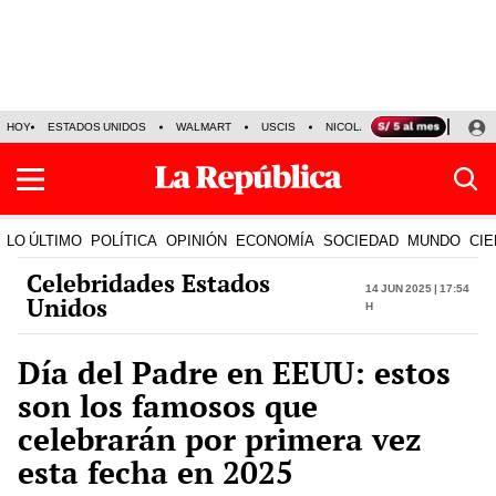
HOY
ESTADOS UNIDOS
WALMART
USCIS
NICOLÁS MADURO
P-8 PO
LO ÚLTIMO
POLÍTICA
OPINIÓN
ECONOMÍA
SOCIEDAD
MUNDO
CIE
Celebridades Estados
14 Jun 2025 | 17:54
Unidos
h
Día del Padre en EEUU: estos
son los famosos que
celebrarán por primera vez
esta fecha en 2025