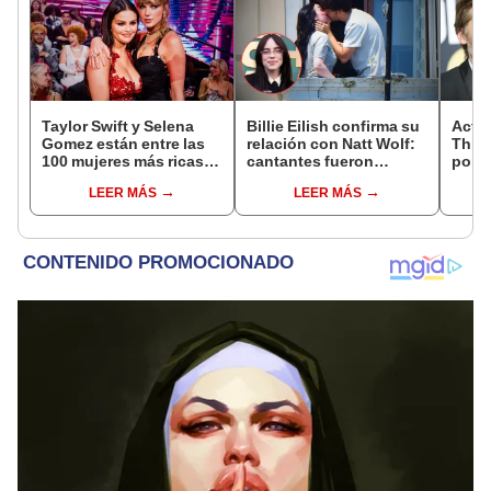
Taylor Swift y Selena
Billie Eilish confirma su
Actor
Gomez están entre las
relación con Natt Wolf:
Thron
100 mujeres más ricas
cantantes fueron
por g
de EEUU, según Forbes
fotografiados
sufre
LEER MÁS
LEER MÁS
besándose en un
pérdi
balcón en Venecia
"Ten
prob