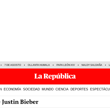
7 DE AGOSTO
OLLANTA HUMALA
PAPA LEÓN XIV
NALDY SALDAÑA
N
ECONOMÍA
SOCIEDAD
MUNDO
CIENCIA
DEPORTES
ESPECTÁCU
 Justin Bieber