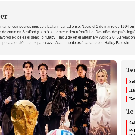
ber
ntante, compositor, músico y bailarín canadiense. Nació el 1 de marzo de 1994 en
 de canto en Stratford y subió su primer video a YouTube. Dos años después logró 
yores éxitos es el sencillo
“Baby”
, incluido en el álbum My World 2.0. Su relació
mpo la atención de los paparazzi. Actualmente está casado con
Hailey Baldwin
.
Te
Se
Ha
Ko
Te
Se
su