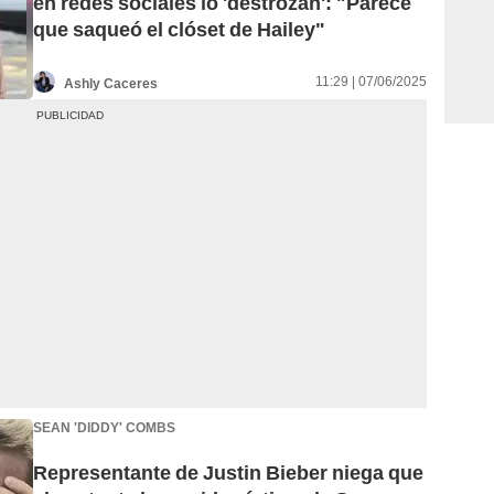
en redes sociales lo 'destrozan': "Parece
que saqueó el clóset de Hailey"
11:29 | 07/06/2025
Ashly Caceres
SEAN 'DIDDY' COMBS
Representante de Justin Bieber niega que