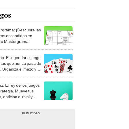
egos
rgrama: ¡Descubre las
ras escondidas en
ro Mastergrama!
rio: El legendario juego
rtas que nunca pasa de
 Organiza el mazo y
stra tu habilidad.
z: El rey de los juegos
trategia. Mueve tus
, anticipa al rival y
gue el jaque mate.