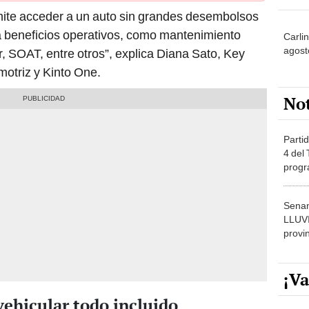
rmite acceder a un auto sin grandes desembolsos
da beneficios operativos, como mantenimiento
Carli
agost
r, SOAT, entre otros”, explica Diana Sato, Key
otriz y Kinto One.
No
Partid
4 del
progr
dónde
Senam
LLUV
provi
¡Va
vehicular todo incluido