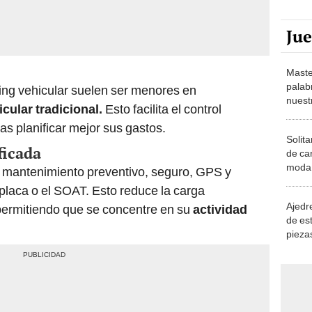
Ju
Maste
palab
ng vehicular suelen ser menores en
nuest
icular tradicional.
Esto facilita el control
as planificar mejor sus gastos.
Solita
ficada
de ca
moda.
o mantenimiento preventivo, seguro, GPS y
demue
 placa o el SOAT. Esto reduce la carga
Ajedre
 permitiendo que se concentre en su
actividad
de es
piezas
consi