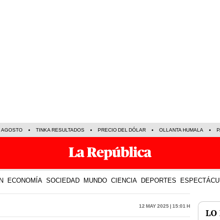
E AGOSTO
TINKA RESULTADOS
PRECIO DEL DÓLAR
OLLANTA HUMALA
P
N
ECONOMÍA
SOCIEDAD
MUNDO
CIENCIA
DEPORTES
ESPECTÁCU
12 May 2025 | 15:01 h
LO