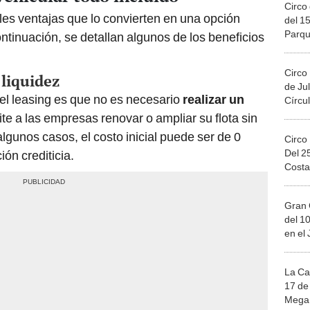
Circo 
ples ventajas que lo convierten en una opción
del 15
Parqu
ntinuación, se detallan algunos de los beneficios
Migue
Circo
liquidez
de Jul
del leasing es que no es necesario
realizar un
Círcul
ite a las empresas renovar o ampliar su flota sin
algunos casos, el costo inicial puede ser de 0
Circo
Del 2
ón crediticia.
Costa
Gran 
del 10
en el
La Ca
17 de 
Mega 