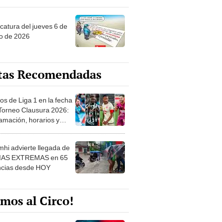
ncatura del jueves 6 de
o de 2026
tas Recomendadas
os de Liga 1 en la fecha
 Torneo Clausura 2026:
amación, horarios y
 ver
hi advierte llegada de
IAS EXTREMAS en 65
ncias desde HOY
mos al Circo!