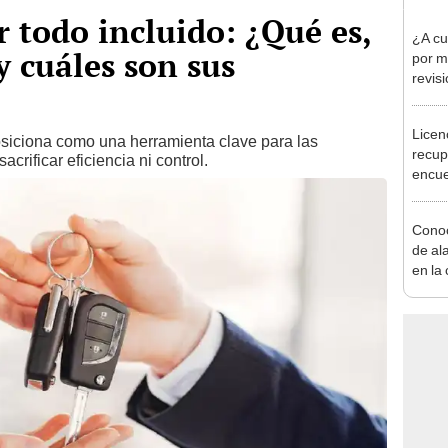
r todo incluido: ¿Qué es,
¿A cu
 cuáles son sus
por m
revisi
2023
Licen
posiciona como una herramienta clave para las
recup
crificar eficiencia ni control.
encue
Conoc
de al
en la
de tu