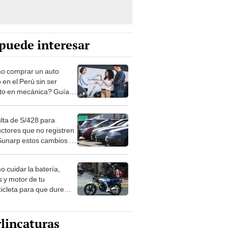
puede interesar
 comprar un auto
 en el Perú sin ser
to en mecánica? Guía
ca para evitar estafas
lta de S/428 para
ctores que no registren
Sunarp estos cambios en
hículo en 2025
 cuidar la batería,
s y motor de tu
icleta para que dure
 evites gastos
esarios?
lincaturas