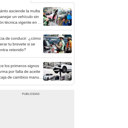
ánto asciende la multa
anejar un vehículo sin
1
ón técnica vigente en el
?
cia de conducir: ¿cómo
erar tu brevete si se
2
ntra retenido?
e los primeros signos
arma por falta de aceite
3
 caja de cambios manual
 carro