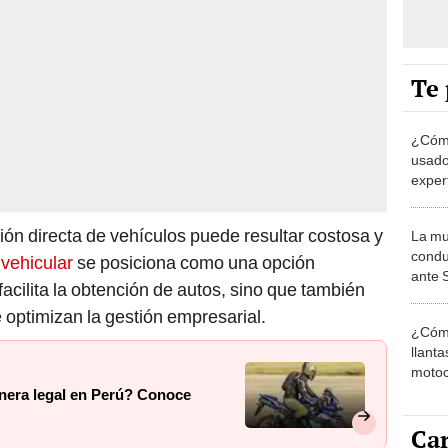
Te 
¿Cómo
usado
exper
prácti
ión directa de vehículos puede resultar costosa y
La mu
condu
 vehicular
se posiciona como una opción
ante 
facilita la obtención de autos, sino que también
su ve
 optimizan la gestión empresarial.
¿Cómo
llanta
motoc
más y
nera legal en Perú? Conoce
innec
Car