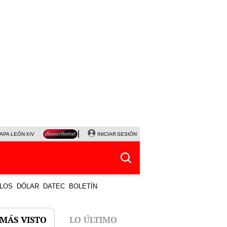
APA LEÓN XIV
NALDY SALDAÑA
INICIAR SESIÓN
LA BELLA LUZ
MAGALY MEDINA
HORÓS
LOS
DÓLAR
DATEC
BOLETÍN
 MÁS VISTO
LO ÚLTIMO