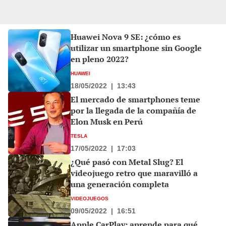
Huawei Nova 9 SE: ¿cómo es
utilizar un smartphone sin Google
en pleno 2022?
HUAWEI
18/05/2022
|
13:43
El mercado de smartphones teme
por la llegada de la compañía de
Elon Musk en Perú
TESLA
17/05/2022
|
17:03
¿Qué pasó con Metal Slug? El
videojuego retro que maravilló a
una generación completa
VIDEOJUEGOS
09/05/2022
|
16:51
Apple CarPlay: aprende para qué