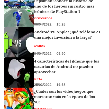
Pepsiman: conoce la historia de
uno de los héroes sin rostro más
icónicos de PlayStation 1
VIDEOJUEGOS
06/04/2022
|
15:28
Android vs. Apple: ¿qué teléfono es
una mejor inversión a la larga?
ANDROID
04/04/2022
|
09:50
4 características del iPhone que los
usuarios de Android no pueden
aprovechar
APPLE
25/03/2022
|
19:58
¿Cuáles son los videojuegos que
marcaron más en la época de los
90?
VIDEOJUEGOS