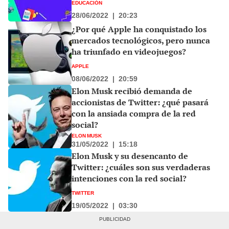
EDUCACIÓN
28/06/2022
|
20:23
¿Por qué Apple ha conquistado los
mercados tecnológicos, pero nunca
ha triunfado en videojuegos?
APPLE
08/06/2022
|
20:59
Elon Musk recibió demanda de
accionistas de Twitter: ¿qué pasará
con la ansiada compra de la red
social?
ELON MUSK
31/05/2022
|
15:18
Elon Musk y su desencanto de
Twitter: ¿cuáles son sus verdaderas
intenciones con la red social?
TWITTER
19/05/2022
|
03:30