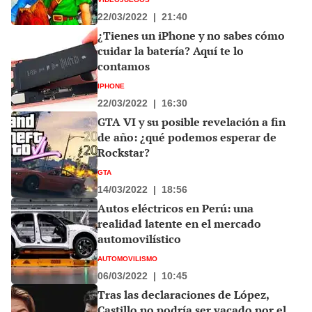
22/03/2022
|
21:40
¿Tienes un iPhone y no sabes cómo
cuidar la batería? Aquí te lo
contamos
IPHONE
22/03/2022
|
16:30
GTA VI y su posible revelación a fin
de año: ¿qué podemos esperar de
Rockstar?
GTA
14/03/2022
|
18:56
Autos eléctricos en Perú: una
realidad latente en el mercado
automovilístico
AUTOMOVILISMO
06/03/2022
|
10:45
Tras las declaraciones de López,
Castillo no podría ser vacado por el