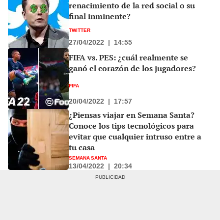
renacimiento de la red social o su
final inminente?
TWITTER
27/04/2022
|
14:55
FIFA vs. PES: ¿cuál realmente se
ganó el corazón de los jugadores?
FIFA
20/04/2022
|
17:57
¿Piensas viajar en Semana Santa?
Conoce los tips tecnológicos para
evitar que cualquier intruso entre a
tu casa
SEMANA SANTA
13/04/2022
|
20:34