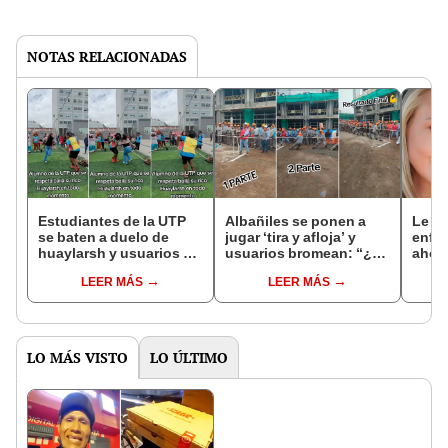
NOTAS RELACIONADAS
Estudiantes de la UTP
Albañiles se ponen a
Le ex
se baten a duelo de
jugar ‘tira y afloja’ y
enfre
huaylarsh y usuarios se
usuarios bromean: “¿Y
ahora
emocionan: "¡Arriba,
para cuando terminan la
lucha
LEER MÁS
LEER MÁS
Huancayo!”
obra?”
vida”
LO MÁS VISTO
LO ÚLTIMO