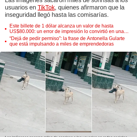
Las imágenes sacaron miles de sonrisas a los
usuarios en
TikTok
, quienes afirmaron que la
inseguridad llegó hasta las comisarías.
Este billete de 1 dólar alcanza un valor de hasta
US$80.000: un error de impresión lo convirtió en una
pieza única que hoy buscan coleccionistas de todo el
“Dejá de pedir permiso”: la frase de Antonella Gularte
mundo
que está impulsando a miles de emprendedoras