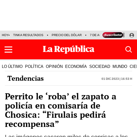
HOY
TINKA RESULTADOS
PRECIO DEL DÓLAR
7 DE AGOSTO
OLLANTA H
LO ÚLTIMO
POLÍTICA
OPINIÓN
ECONOMÍA
SOCIEDAD
MUNDO
CIE
Tendencias
01 Dic 2023 | 16:53 h
Perrito le ‘roba’ el zapato a
policía en comisaría de
Chosica: “Firulais pedirá
recompensa”