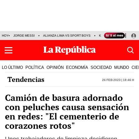
HOY
JORGE MESSI
ALIANZA LIMA VS SPORT BOYS
KENJI FUJIMORI
PRE
LO ÚLTIMO
POLÍTICA
OPINIÓN
ECONOMÍA
SOCIEDAD
MUNDO
CIE
Tendencias
26 Feb 2023 | 18:46 h
Camión de basura adornado
con peluches causa sensación
en redes: "El cementerio de
corazones rotos"