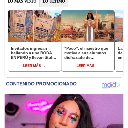
LO MÁS VISTO
LO ÚLTIMO
Invitados ingresan
“Paco”, el maestro que
La c
bailando a una BODA
motiva a sus alumnos
del 
EN PERÚ y llevan título
disfrazado de
encon
de propiedad de terreno
personajes históricos
mide 
LEER MÁS
LEER MÁS
para los novios
durante clases virtuales
ancho
al R