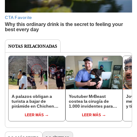
NOTAS RELACIONADAS
A palazos obligan a
Youtuber MrBeast
Jove
turista a bajar de
costea la cirugía de
menú 
pirámide en Chichen
1.000 invidentes para
y ti
Itzá
que puedan ver por
reac
LEER MÁS
LEER MÁS
primera vez
de pl