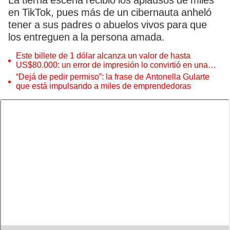
La tierna escena recibió los aplausos de miles
en TikTok, pues más de un cibernauta anheló
tener a sus padres o abuelos vivos para que
los entreguen a la persona amada.
Este billete de 1 dólar alcanza un valor de hasta
US$80.000: un error de impresión lo convirtió en una
pieza única que hoy buscan coleccionistas de todo el
“Dejá de pedir permiso”: la frase de Antonella Gularte
mundo
que está impulsando a miles de emprendedoras