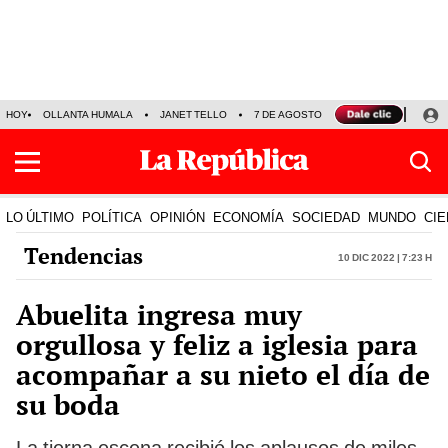
HOY
OLLANTA HUMALA
JANET TELLO
7 DE AGOSTO
TINKA RESULTADOS
LO ÚLTIMO
POLÍTICA
OPINIÓN
ECONOMÍA
SOCIEDAD
MUNDO
CIE
Tendencias
10 Dic 2022 | 7:23 h
Abuelita ingresa muy
orgullosa y feliz a iglesia para
acompañar a su nieto el día de
su boda