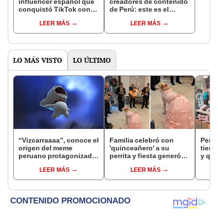
influencer español que
creadores de contenido
conquistó TikTok con
de Perú: este es el
su pasión por el Perú:
monto que puedes
LEER MÁS
LEER MÁS
"Mi amor nació por la
llegar a cobrar por 1.000
gastronomía"
vistas
LO MÁS VISTO
LO ÚLTIMO
“Vizcarraaaa”, conoce el
Familia celebró con
Perua
origen del meme
'quinceañero' a su
tiend
peruano protagonizado
perrita y fiesta generó
y que
por Monk Little Dog
opiniones divididas en
ver q
LEER MÁS
LEER MÁS
redes: llevaron
‘Made
mariachis