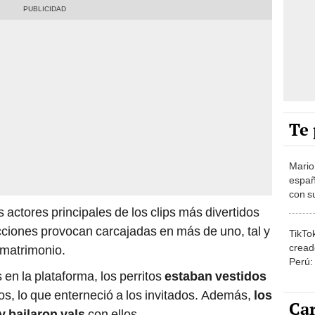
Te 
Mario
españ
con su
amor 
 actores principales de los clips más divertidos
gastr
acciones provocan carcajadas en más de uno, tal y
TikTo
cread
 matrimonio.
Perú:
n la plataforma, los perritos
estaban vestidos
puede
1.000
s, lo que enterneció a los invitados. Además,
los
Car
y bailaron vals
con ellos.