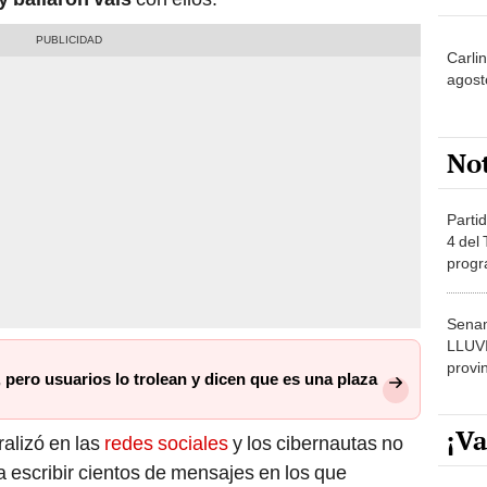
Carli
agost
No
Partid
4 del
progr
dónde
Senam
LLUV
provi
 pero usuarios lo trolean y dicen que es una plaza
¡Va
alizó en las
redes sociales
y los cibernautas no
a escribir cientos de mensajes en los que