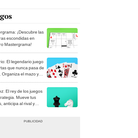
egos
rgrama: ¡Descubre las
ras escondidas en
ro Mastergrama!
rio: El legendario juego
rtas que nunca pasa de
 Organiza el mazo y
stra tu habilidad.
z: El rey de los juegos
trategia. Mueve tus
, anticipa al rival y
gue el jaque mate.