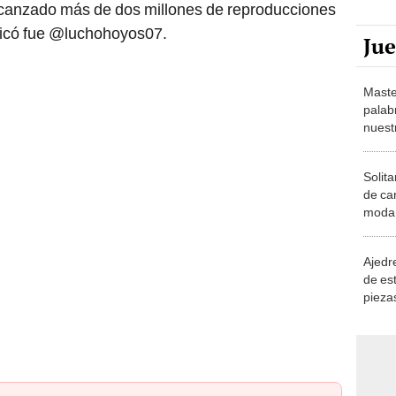
lcanzado más de dos millones de reproducciones
blicó fue @luchohoyos07.
Ju
Maste
palab
nuest
Solita
de ca
moda.
demue
Ajedre
de es
piezas
consi