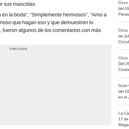
Circo 
por sus mascotas.
del 15
n en la boda”, “Simplemente hermosos”, “Amo a
Parqu
Migue
rmoso que hagan eso y que demuestren lo
”, fueron algunos de los comentarios con más
Circo
de Jul
Círcul
Circo
Del 2
Costa
Gran 
del 10
en el
La Ca
17 de 
Mega 