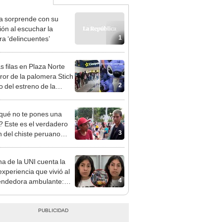
ta sorprende con su
ión al escuchar la
1
ra ‘delincuentes’
s filas en Plaza Norte
uror de la palomera Stich
2
o del estreno de la
ula en Perú
qué no te pones una
a? Este es el verdadero
3
n del chiste peruano
iral de TikTok
a de la UNI cuenta la
experiencia que vivió al
4
endedora ambulante:
 gané S/8"