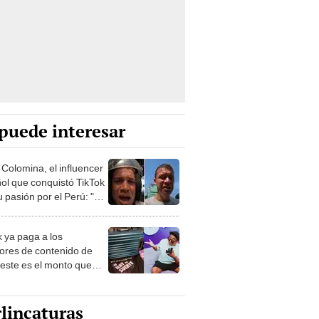
puede interesar
 Colomina, el influencer
ol que conquistó TikTok
 pasión por el Perú: "Mi
nació por la
onomía"
k ya paga a los
ores de contenido de
 este es el monto que
s llegar a cobrar por
 vistas
lincaturas