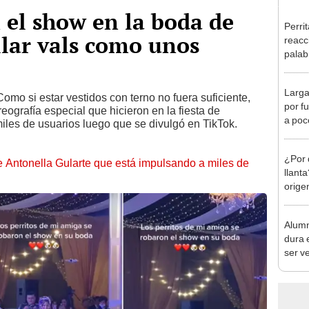
n el show en la boda de
Perri
ilar vals como unos
reacc
palab
Larga
Como si estar vestidos con terno no fuera suficiente,
por f
eografía especial que hicieron en la fiesta de
a poc
iles de usuarios luego que se divulgó en TikTok.
pelíc
¿Por 
de Antonella Gularte que está impulsando a miles de
llant
orige
más v
Alumn
dura 
ser v
"Solo