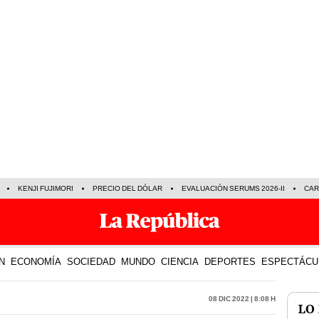
KENJI FUJIMORI
PRECIO DEL DÓLAR
EVALUACIÓN SERUMS 2026-II
CAR
N
ECONOMÍA
SOCIEDAD
MUNDO
CIENCIA
DEPORTES
ESPECTÁCU
08 Dic 2022 | 8:08 h
LO