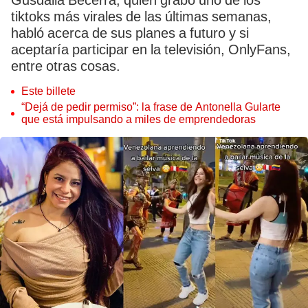
Gusdalia Becerra, quien grabó uno de los
tiktoks más virales de las últimas semanas,
habló acerca de sus planes a futuro y si
aceptaría participar en la televisión, OnlyFans,
entre otras cosas.
Este billete
“Dejá de pedir permiso”: la frase de Antonella Gularte
que está impulsando a miles de emprendedoras