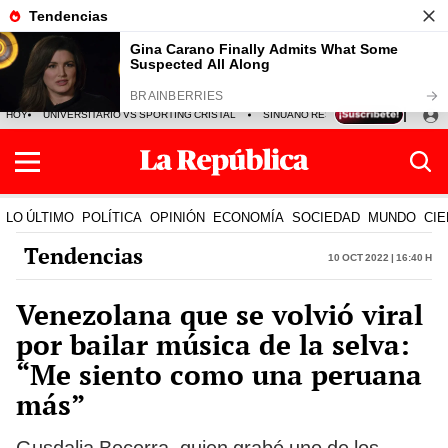
HOY
UNIVERSITARIO VS SPORTING CRISTAL
SINUANO RESULTADOS HOY
CA
LO ÚLTIMO
POLÍTICA
OPINIÓN
ECONOMÍA
SOCIEDAD
MUNDO
CIE
Tendencias
10 Oct 2022 | 16:40 h
Venezolana que se volvió viral
por bailar música de la selva:
“Me siento como una peruana
más”