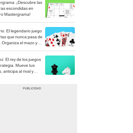
rgrama: ¡Descubre las
ras escondidas en
ro Mastergrama!
rio: El legendario juego
rtas que nunca pasa de
 Organiza el mazo y
stra tu habilidad.
z: El rey de los juegos
trategia. Mueve tus
, anticipa al rival y
gue el jaque mate.