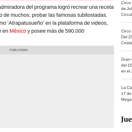
Circo
admiradora del programa logró recrear una receta
de Jul
o de muchos: probar las famosas tubitostadas.
Círcul
mo ‘Atrapatusueño’ en la plataforma de videos,
e en
México
y posee más de 590.000
Circo
Del 2
Costa
Gran 
del 10
en el
La Ca
17 de 
Mega 
Ju