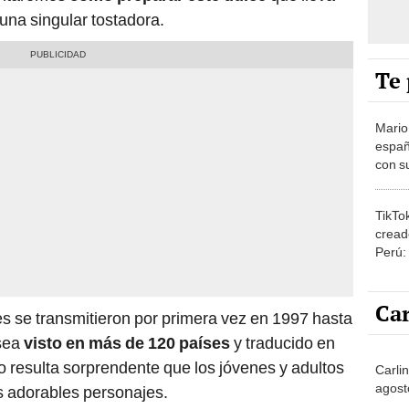
 una singular tostadora.
Te 
Mario
españ
con su
amor 
gastr
TikTo
cread
Perú:
puede
1.000
Car
s se transmitieron por primera vez en 1997 hasta
 sea
visto en más de 120 países
y traducido en
no resulta sorprendente que los jóvenes y adultos
Carlin
agost
s adorables personajes.