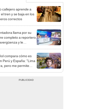
to callejero aprende a
el tren y se baja en los
1
eros correctos
ntadora llama por su
e completo a reportero,
2
 avergüenza y le
lve el favor
ñol compara cómo es
 en Perú y España: "Lima
3
ra, pero me permite
 más cosas que Europa"