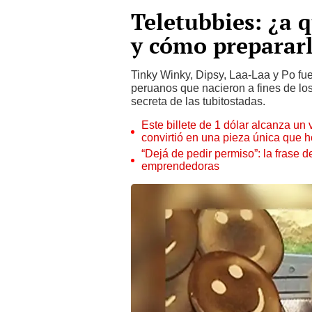
Teletubbies: ¿a 
y cómo prepararl
Tinky Winky, Dipsy, Laa-Laa y Po fu
peruanos que nacieron a fines de los
secreta de las tubitostadas.
Este billete de 1 dólar alcanza un
convirtió en una pieza única que 
“Dejá de pedir permiso”: la frase 
emprendedoras