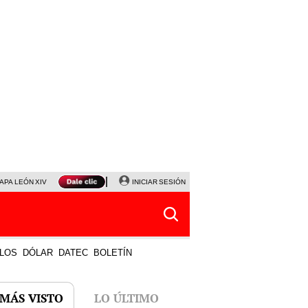
APA LEÓN XIV
NALDY SALDAÑA
INICIAR SESIÓN
LA BELLA LUZ
MAGALY MEDINA
HORÓS
LOS
DÓLAR
DATEC
BOLETÍN
 MÁS VISTO
LO ÚLTIMO