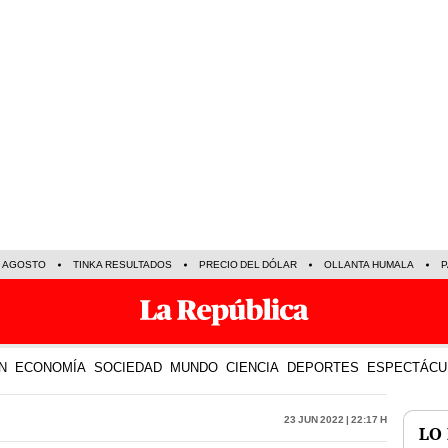
E AGOSTO
TINKA RESULTADOS
PRECIO DEL DÓLAR
OLLANTA HUMALA
P
N
ECONOMÍA
SOCIEDAD
MUNDO
CIENCIA
DEPORTES
ESPECTÁCU
23 Jun 2022 | 22:17 h
LO