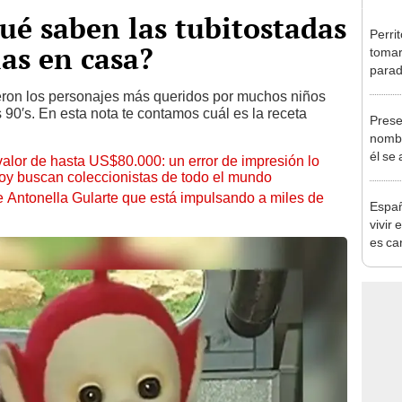
qué saben las tubitostadas
Perri
as en casa?
tomar 
parad
eron los personajes más queridos por muchos niños
 90′s. En esta nota te contamos cuál es la receta
Prese
nombr
él se
 valor de hasta US$80.000: un error de impresión lo
devue
hoy buscan coleccionistas de todo el mundo
de Antonella Gularte que está impulsando a miles de
Espa
vivir
es ca
hacer