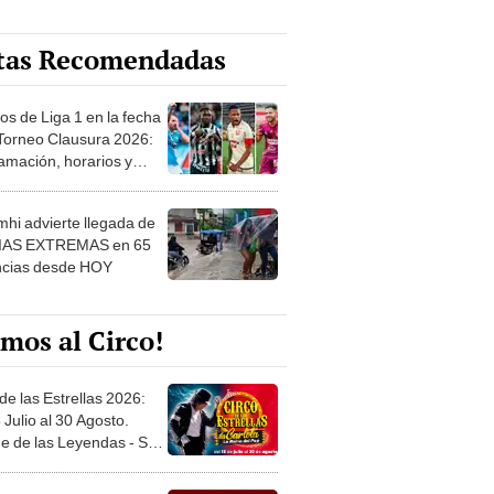
tas Recomendadas
os de Liga 1 en la fecha
 Torneo Clausura 2026:
amación, horarios y
 ver
hi advierte llegada de
IAS EXTREMAS en 65
ncias desde HOY
mos al Circo!
de las Estrellas 2026:
 Julio al 30 Agosto.
e de las Leyendas - San
l