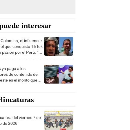
puede interesar
 Colomina, el influencer
ol que conquistó TikTok
 pasión por el Perú: "Mi
nació por la
onomía"
k ya paga a los
ores de contenido de
 este es el monto que
s llegar a cobrar por
 vistas
lincaturas
catura del viernes 7 de
o de 2026