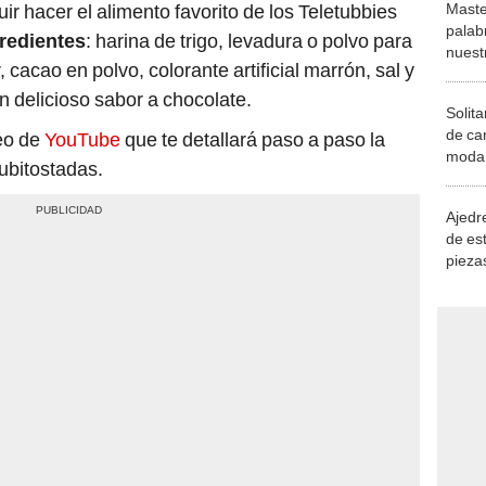
Maste
ir hacer el alimento favorito de los Teletubbies
palab
redientes
: harina de trigo, levadura o polvo para
nuest
 cacao en polvo, colorante artificial marrón, sal y
 delicioso sabor a chocolate.
Solita
de ca
deo de
YouTube
que te detallará paso a paso la
moda.
tubitostadas.
demue
Ajedre
de es
piezas
consi