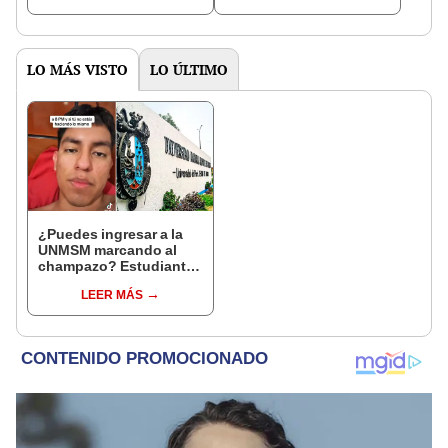
gastronomía"
vistas
LO MÁS VISTO
LO ÚLTIMO
¿Puedes ingresar a la
UNMSM marcando al
champazo? Estudiante
da insólitos consejos
LEER MÁS
para el examen de
admisión