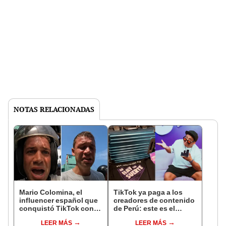
NOTAS RELACIONADAS
Mario Colomina, el
TikTok ya paga a los
influencer español que
creadores de contenido
conquistó TikTok con
de Perú: este es el
su pasión por el Perú:
monto que puedes
LEER MÁS
LEER MÁS
"Mi amor nació por la
llegar a cobrar por 1.000