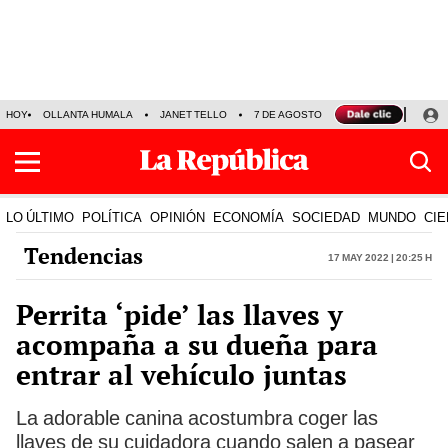
HOY
OLLANTA HUMALA
JANET TELLO
7 DE AGOSTO
TINKA RESULTADOS
LO ÚLTIMO
POLÍTICA
OPINIÓN
ECONOMÍA
SOCIEDAD
MUNDO
CIE
Tendencias
17 May 2022 | 20:25 h
Perrita ‘pide’ las llaves y
acompaña a su dueña para
entrar al vehículo juntas
La adorable canina acostumbra coger las
llaves de su cuidadora cuando salen a pasear