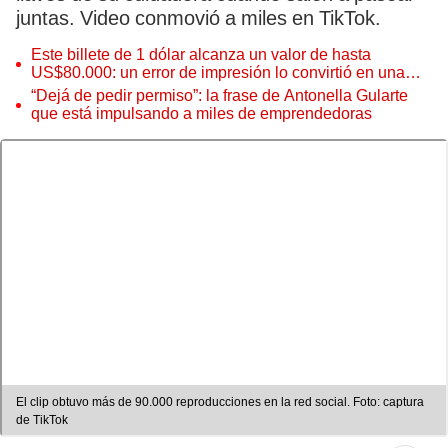
juntas. Video conmovió a miles en TikTok.
Este billete de 1 dólar alcanza un valor de hasta
US$80.000: un error de impresión lo convirtió en una
pieza única que hoy buscan coleccionistas de todo el
“Dejá de pedir permiso”: la frase de Antonella Gularte
mundo
que está impulsando a miles de emprendedoras
El clip obtuvo más de 90.000 reproducciones en la red social. Foto: captura
de TikTok