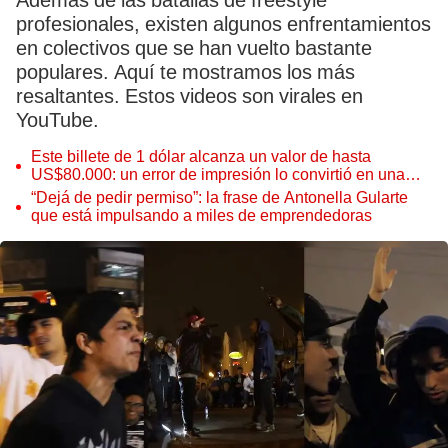
Además de las batallas de freestyle
profesionales, existen algunos enfrentamientos
en colectivos que se han vuelto bastante
populares. Aquí te mostramos los más
resaltantes. Estos videos son virales en
YouTube.
Este billete de 1 dólar alcanza un valor de hasta
US$80.000: un error de impresión lo convirtió en una
pieza única que hoy buscan coleccionistas de todo el
“Dejá de pedir permiso”: la frase de Antonella Gularte
mundo
que está impulsando a miles de emprendedoras