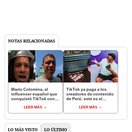
NOTAS RELACIONADAS
Mario Colomina, el
TikTok ya paga a los
influencer español que
creadores de contenido
conquistó TikTok con
de Perú: este es el
su pasión por el Perú:
monto que puedes
LEER MÁS
LEER MÁS
"Mi amor nació por la
llegar a cobrar por 1.000
gastronomía"
vistas
LO MÁS VISTO
LO ÚLTIMO