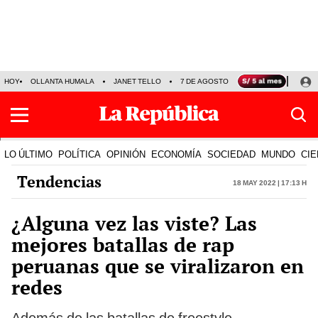
HOY
OLLANTA HUMALA
JANET TELLO
7 DE AGOSTO
TINKA RESULTADOS
LO ÚLTIMO
POLÍTICA
OPINIÓN
ECONOMÍA
SOCIEDAD
MUNDO
CIE
Tendencias
18 May 2022 | 17:13 h
¿Alguna vez las viste? Las
mejores batallas de rap
peruanas que se viralizaron en
redes