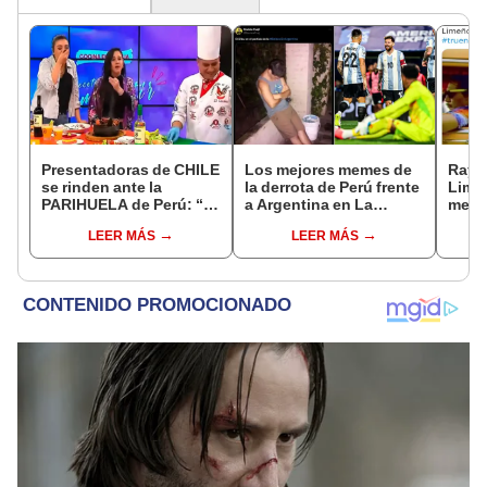
Presentadoras de CHILE
Los mejores memes de
Rayo
se rinden ante la
la derrota de Perú frente
Lima:
PARIHUELA de Perú: “El
a Argentina en La
memes
mejor sabor que he
Bombonera
ines
LEER MÁS
LEER MÁS
probado en mi vida”