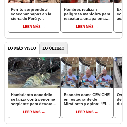
Perrito sorprende al
Hombres realizan
Exalu
cosechar papas en la
peligrosa maniobra para
comp
sierra de Perú y
rescatar a una paloma
acad
enternece en redes:
atrapada en cables
país
LEER MÁS
LEER MÁS
“Merece un
eléctricos: "Generoso
estud
superalmuerzo”
gesto”
cuent
es m
LO MÁS VISTO
LO ÚLTIMO
Hambriento cocodrilo
Escocés come CEVICHE
Osad
se lanza contra enorme
en restaurante de
desc
serpiente para devorarla
Miraflores y opina: “El
dueño
en un río [VIDEO]
de PERÚ es el mejor del
de s
LEER MÁS
LEER MÁS
mundo”