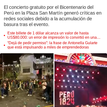
El concierto gratuito por el Bicentenario del
Perú en la Plaza San Martín generó críticas en
redes sociales debido a la acumulación de
basura tras el evento.
Este billete de 1 dólar alcanza un valor de hasta
US$80.000: un error de impresión lo convirtió en una
pieza única que hoy buscan coleccionistas de todo el
“Dejá de pedir permiso”: la frase de Antonella Gularte
mundo
que está impulsando a miles de emprendedoras