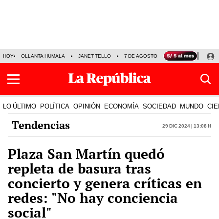
HOY
OLLANTA HUMALA
JANET TELLO
7 DE AGOSTO
TINKA RESULTADOS
LO ÚLTIMO
POLÍTICA
OPINIÓN
ECONOMÍA
SOCIEDAD
MUNDO
CIE
Tendencias
29 Dic 2024 | 13:08 h
Plaza San Martín quedó
repleta de basura tras
concierto y genera críticas en
redes: "No hay conciencia
social"