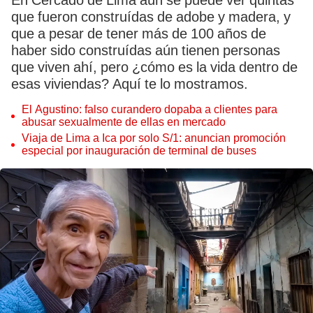
En Cercado de Lima aún se puede ver quintas
que fueron construídas de adobe y madera, y
que a pesar de tener más de 100 años de
haber sido construídas aún tienen personas
que viven ahí, pero ¿cómo es la vida dentro de
esas viviendas? Aquí te lo mostramos.
El Agustino: falso curandero dopaba a clientes para
abusar sexualmente de ellas en mercado
Viaja de Lima a Ica por solo S/1: anuncian promoción
especial por inauguración de terminal de buses