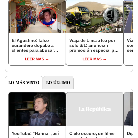
El Agustino: falso
Viaja de Lima a Ica por
Vía E
curandero dopaba a
solo S/1: anuncian
cons
clientes para abusar
promoción especial por
será 
sexualmente de ellas en
inauguración de
distr
LEER MÁS
LEER MÁS
mercado
terminal de buses
LO MÁS VISTO
LO ÚLTIMO
YouTube: “Harina”, así
Cielo oscuro, un filme
Dipu