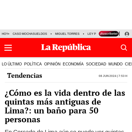
HOY
CASO MOCHASUELDOS
MIGUEL TORRES
LEY PULPÍN
PRECIO DEL
LO ÚLTIMO
POLÍTICA
OPINIÓN
ECONOMÍA
SOCIEDAD
MUNDO
CIE
Tendencias
08 Jun 2024 | 7:53 h
¿Cómo es la vida dentro de las
quintas más antiguas de
Lima?: un baño para 50
personas