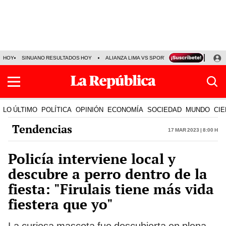
HOY
SINUANO RESULTADOS HOY
ALIANZA LIMA VS SPORT BOYS
JORGE MES
LO ÚLTIMO
POLÍTICA
OPINIÓN
ECONOMÍA
SOCIEDAD
MUNDO
CIE
Tendencias
17 Mar 2023 | 8:00 h
Policía interviene local y
descubre a perro dentro de la
fiesta: "Firulais tiene más vida
fiestera que yo"