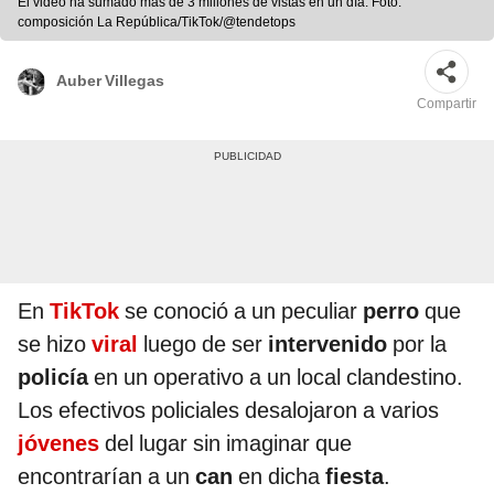
El video ha sumado más de 3 millones de vistas en un día. Foto:
composición La República/TikTok/@tendetops
Auber Villegas
Compartir
En
TikTok
se conoció a un peculiar
perro
que
se hizo
viral
luego de ser
intervenido
por la
policía
en un operativo a un local clandestino.
Los efectivos policiales desalojaron a varios
jóvenes
del lugar sin imaginar que
encontrarían a un
can
en dicha
fiesta
.