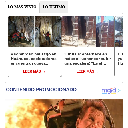
LO MÁS VISTO
LO ÚLTIMO
Asombroso hallazgo en
‘Firulais’ enternece en
Cuel
Huánuco: exploradores
redes al luchar por subir
yunza
encuentran cueva
una escalera: “Es el
Huánu
subterránea de 2 km
maestro de obra”
en re
LEER MÁS
LEER MÁS
llena de impresionantes
millo
formaciones de cuarzo