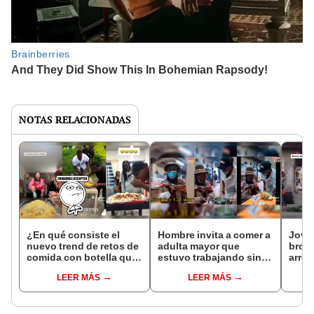
NOTAS RELACIONADAS
¿En qué consiste el
Hombre invita a comer a
Jove
nuevo trend de retos de
adulta mayor que
brom
comida con botella que
estuvo trabajando sin
arres
es cada vez más
almorzar: "Así dan
chis
LEER MÁS
LEER MÁS
popular?
ganas de apoyar"