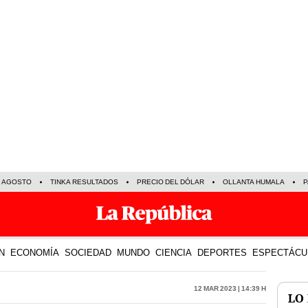
E AGOSTO
TINKA RESULTADOS
PRECIO DEL DÓLAR
OLLANTA HUMALA
P
N
ECONOMÍA
SOCIEDAD
MUNDO
CIENCIA
DEPORTES
ESPECTÁCU
12 Mar 2023 | 14:39 h
LO