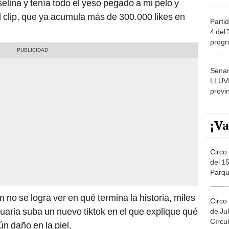
lina y tenía todo el yeso pegado a mi pelo y
el clip, que ya acumula más de 300.000 likes en
Partid
4 del
progr
dónde
Senam
LLUV
provi
¡Va
Circo 
del 15
Parqu
Migue
n no se logra ver en qué termina la historia, miles
Circo
suaria suba un nuevo tiktok en el que explique qué
de Jul
Círcul
ún daño en la piel.