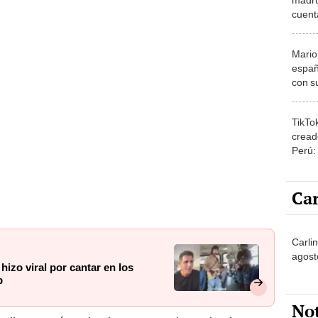
cuent
la pe
Mario
españ
con su
amor 
gastr
TikTo
cread
Perú:
puede
1.000
Car
Carlin
agost
hizo viral por cantar en los
p
No