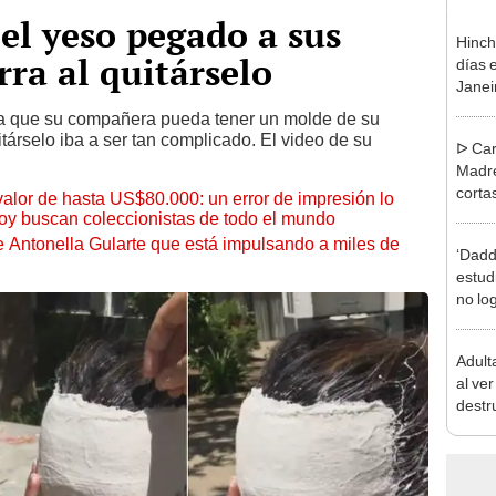
el yeso pegado a sus
Hinch
rra al quitárselo
días 
Janei
'Meng
a que su compañera pueda tener un molde de su
Copa 
társelo iba a ser tan complicado. El video de su
ᐅ Car
Madre
corta
 valor de hasta US$80.000: un error de impresión lo
por W
hoy buscan coleccionistas de todo el mundo
de Antonella Gularte que está impulsando a miles de
‘Dadd
estud
no log
comp
Adult
al ve
destr
"Así e