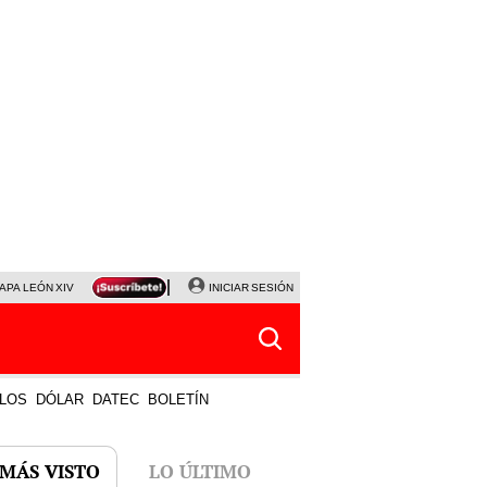
APA LEÓN XIV
NALDY SALDAÑA
INICIAR SESIÓN
LA BELLA LUZ
MAGALY MEDINA
HORÓS
LOS
DÓLAR
DATEC
BOLETÍN
 MÁS VISTO
LO ÚLTIMO