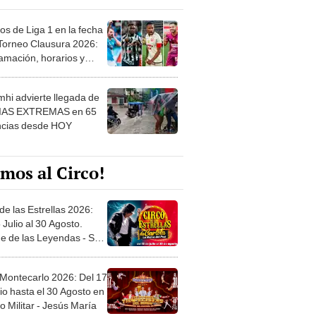
os de Liga 1 en la fecha
 Torneo Clausura 2026:
amación, horarios y
 ver
hi advierte llegada de
IAS EXTREMAS en 65
ncias desde HOY
mos al Circo!
de las Estrellas 2026:
 Julio al 30 Agosto.
e de las Leyendas - San
l
 Montecarlo 2026: Del 17
io hasta el 30 Agosto en
o Militar - Jesús María