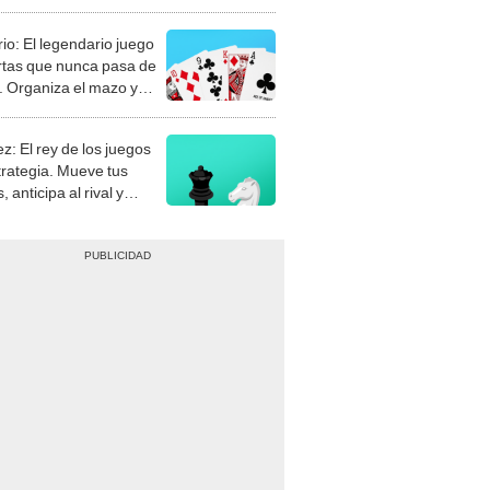
rio: El legendario juego
rtas que nunca pasa de
 Organiza el mazo y
stra tu habilidad.
z: El rey de los juegos
trategia. Mueve tus
, anticipa al rival y
gue el jaque mate.