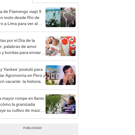
a de Flamengo viajó 9
en moto desde Río de
1
ro a Lima para ver al
ao' campeón de la
Libertadores
tas por el Día de la
: palabras de amor
2
s y bonitas para enviar
hatsApp y Facebook
y Yankee’ postuló para
iar Agronomía en Perú y
3
ró vacante: la historia
leta
a mayor rompe en llanto
r cómo la granizada
4
uye su cultivo de maíz:
s la vida del agricultor"