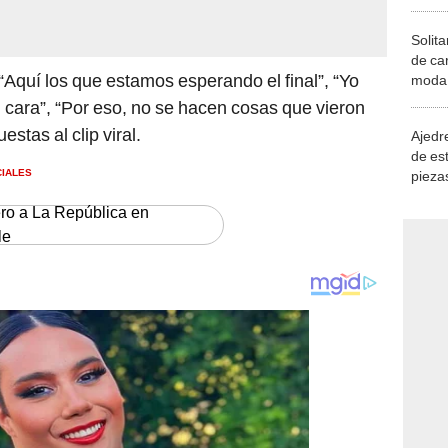
Solita
de ca
“Aquí los que estamos esperando el final”, “Yo
moda.
demue
cara”, “Por eso, no se hacen cosas que vieron
estas al clip viral.
Ajedre
de es
CIALES
piezas
consi
ero a La República en
le