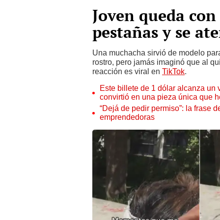
Joven queda con 
pestañas y se ate
Una muchacha sirvió de modelo par
rostro, pero jamás imaginó que al qui
reacción es viral en
TikTok
.
Este billete de 1 dólar alcanza un
convirtió en una pieza única que 
“Dejá de pedir permiso”: la frase 
emprendedoras