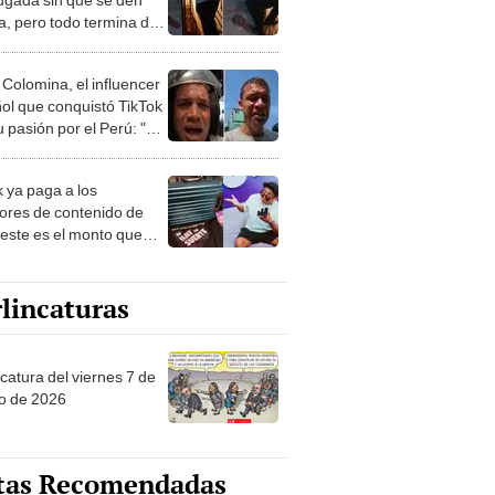
a, pero todo termina de
or manera
 Colomina, el influencer
ol que conquistó TikTok
 pasión por el Perú: "Mi
nació por la
onomía"
k ya paga a los
ores de contenido de
 este es el monto que
s llegar a cobrar por
 vistas
lincaturas
catura del viernes 7 de
o de 2026
tas Recomendadas