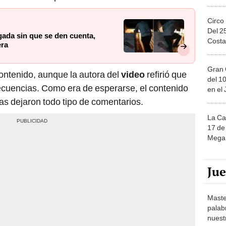
Circo
Del 2
gada sin que se den cuenta,
Costa
era
Gran 
ntenido, aunque la autora del
video
refirió que
del 10
ecuencias. Como era de esperarse, el contenido
en el
as dejaron todo tipo de comentarios.
La Ca
17 de 
Mega 
Ju
Maste
palab
nuest