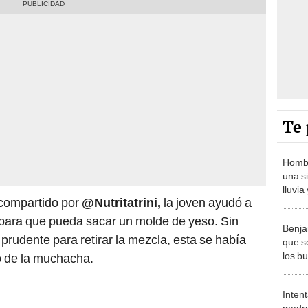
Te 
Hombr
una si
lluvi
 compartido por
@Nutritatrini,
la joven ayudó a
shock
 para que pueda sacar un molde de yeso. Sin
Benja
rudente para retirar la mezcla, esta se había
que se
los b
o de la muchacha.
videoc
Intent
madru