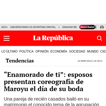
HOY
UNIVERSITARIO VS SPORTING CRISTAL
SINUANO RESULTADOS HOY
CA
LO ÚLTIMO
POLÍTICA
OPINIÓN
ECONOMÍA
SOCIEDAD
MUNDO
CIE
Tendencias
11 Mar 2023 | 16:30 h
“Enamorado de ti”: esposos
presentan coreografía de
Maroyu el día de su boda
Una pareja de recién casados bailó en su
matrimonio el conocido tema de la agrupación