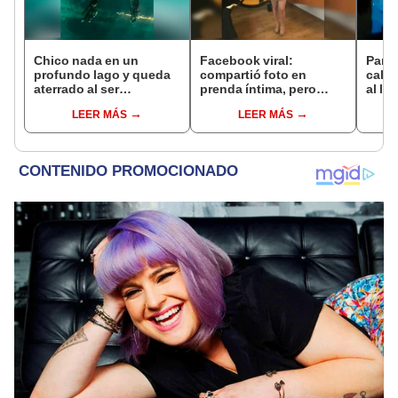
Chico nada en un
Facebook viral:
Parej
profundo lago y queda
compartió foto en
calle,
aterrado al ser
prenda íntima, pero
al le
sorprendido por una
sufrió un descuido
desc
LEER MÁS
LEER MÁS
extraña criatura [VIDEO]
manc