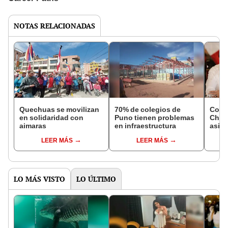
NOTAS RELACIONADAS
Quechuas se movilizan
70% de colegios de
Cong
en solidaridad con
Puno tienen problemas
Cháv
aimaras
en infraestructura
asist
resp
LEER MÁS
LEER MÁS
ahog
LO MÁS VISTO
LO ÚLTIMO