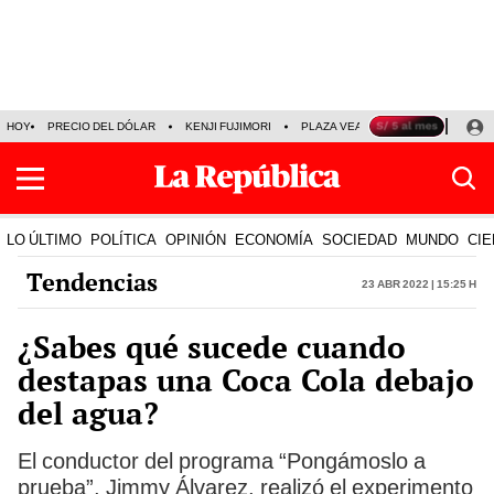
HOY
PRECIO DEL DÓLAR
KENJI FUJIMORI
PLAZA VEA
FERIADOS
KE
LO ÚLTIMO
POLÍTICA
OPINIÓN
ECONOMÍA
SOCIEDAD
MUNDO
CIE
Tendencias
23 Abr 2022 | 15:25 h
¿Sabes qué sucede cuando
destapas una Coca Cola debajo
del agua?
El conductor del programa “Pongámoslo a
prueba”, Jimmy Álvarez, realizó el experimento