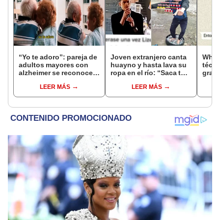
“Yo te adoro”: pareja de
Joven extranjero canta
What
adultos mayores con
huayno y hasta lava su
técni
alzheimer se reconocen
ropa en el río: “Saca tu
grati
y protagonizan
DNI”
fue '
LEER MÁS
LEER MÁS
romántico momento