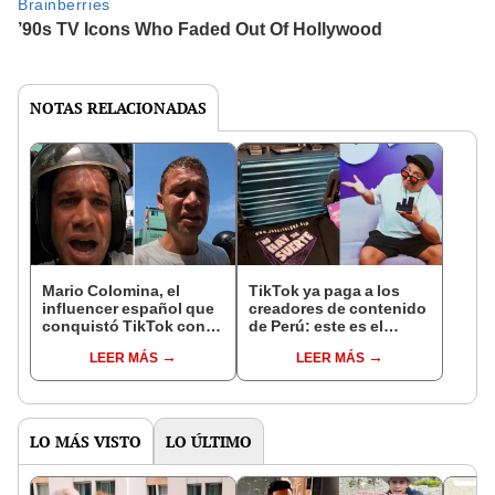
NOTAS RELACIONADAS
Mario Colomina, el
TikTok ya paga a los
influencer español que
creadores de contenido
conquistó TikTok con
de Perú: este es el
su pasión por el Perú:
monto que puedes
LEER MÁS
LEER MÁS
"Mi amor nació por la
llegar a cobrar por 1.000
gastronomía"
vistas
LO MÁS VISTO
LO ÚLTIMO