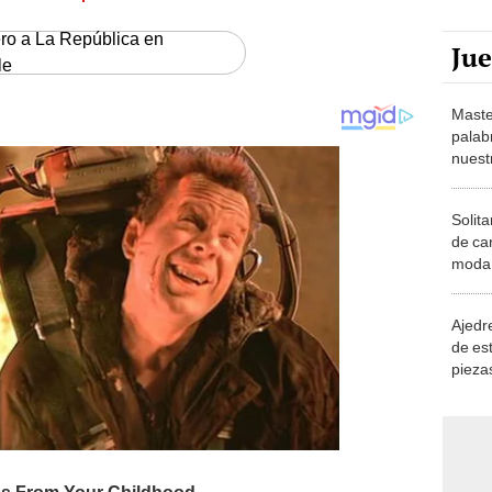
ero a La República en
Ju
le
Maste
palab
nuest
Solita
de ca
moda.
demue
Ajedre
de es
piezas
consi