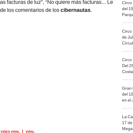
 las facturas de luz”, “No quiere más facturas... Le
Circo 
del 15
 de los comentarios de los
cibernautas
.
Parqu
Migue
Circo
de Jul
Círcul
Circo
Del 2
Costa
Gran 
del 10
en el
La Ca
17 de 
Mega 
VIDEO VIRAL
VIRAL