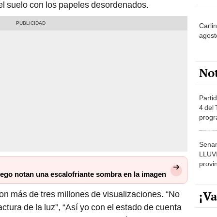
el suelo con los papeles desordenados.
Carlin
agost
No
Partid
4 del
progr
dónde
Senam
LLUV
provi
luego notan una escalofriante sombra en la imagen
¡Va
n más de tres millones de visualizaciones. “No
actura de la luz”, “Así yo con el estado de cuenta