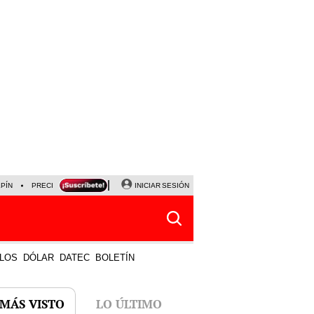
LPÍN
PRECIO DEL DÓLAR
CORTE DE LUZ
INICIAR SESIÓN
VIERNES 7 DE AGOSTO
ALBER
LOS
DÓLAR
DATEC
BOLETÍN
 MÁS VISTO
LO ÚLTIMO