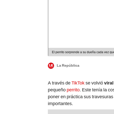
El perrito sorprende a su dueña cada vez que 
La República
A través de
TikTok
se volvió
viral
pequeño
perrito
. Este tenía la c
poner en práctica sus travesuras
importantes.