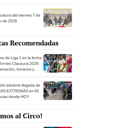
catura del viernes 7 de
o de 2026
tas Recomendadas
os de Liga 1 en la fecha
 Torneo Clausura 2026:
amación, horarios y
 ver
hi advierte llegada de
IAS EXTREMAS en 65
ncias desde HOY
mos al Circo!