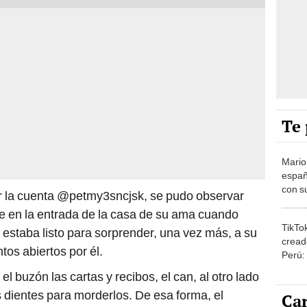
Te 
Mario
españ
con su
r la cuenta @petmy3sncjsk, se pudo observar
amor 
 en la entrada de la casa de su ama cuando
gastr
TikTo
l estaba listo para sorprender, una vez más, a su
cread
os abiertos por él.
Perú:
puede
el buzón las cartas y recibos, el can, al otro lado
1.000
s dientes para morderlos. De esa forma, el
Car