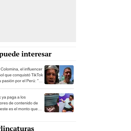
puede interesar
 Colomina, el influencer
ol que conquistó TikTok
 pasión por el Perú: "Mi
nació por la
onomía"
k ya paga a los
ores de contenido de
 este es el monto que
s llegar a cobrar por
 vistas
lincaturas