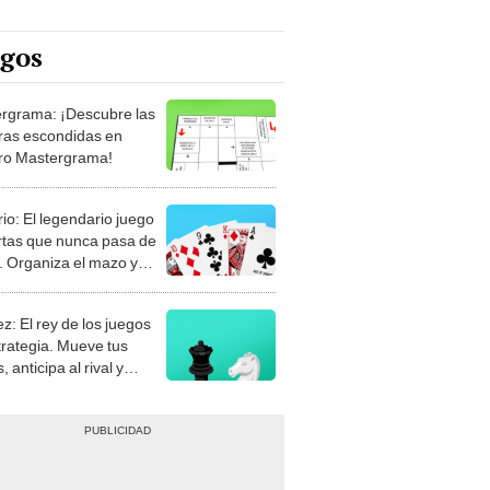
egos
rgrama: ¡Descubre las
ras escondidas en
ro Mastergrama!
rio: El legendario juego
rtas que nunca pasa de
 Organiza el mazo y
stra tu habilidad.
z: El rey de los juegos
trategia. Mueve tus
, anticipa al rival y
gue el jaque mate.