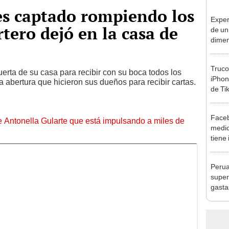
 es captado rompiendo los
Exper
rtero dejó en la casa de
de un
dimen
conoc
“Simp
Truco
erta de su casa para recibir con su boca todos los
iPhon
abertura que hicieron sus dueños para recibir cartas.
de Ti
Faceb
de Antonella Gularte que está impulsando a miles de
medic
tiene
que e
[VID
Perua
super
gasta
Boliv