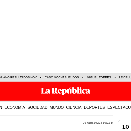
NUANO RESULTADOS HOY
CASO MOCHASUELDOS
MIGUEL TORRES
LEY PU
N
ECONOMÍA
SOCIEDAD
MUNDO
CIENCIA
DEPORTES
ESPECTÁCU
09 Abr 2022 | 10:13 h
LO