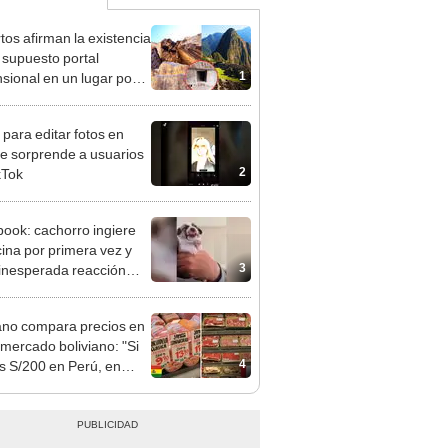
tos afirman la existencia
 supuesto portal
1
sional en un lugar poco
ido en Cusco:
lemente desaparecen"
 para editar fotos en
e sorprende a usuarios
2
kTok
ook: cachorro ingiere
ina por primera vez y
3
 inesperada reacción
nternece a miles
EO]
no compara precios en
mercado boliviano: "Si
4
s S/200 en Perú, en
ia solo S/130"