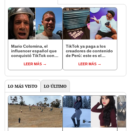
Mario Colomina, el
TikTok ya paga a los
influencer español que
creadores de contenido
conquistó TikTok con
de Perú: este es el
su pasión por el Perú:
monto que puedes
LEER MÁS
LEER MÁS
"Mi amor nació por la
llegar a cobrar por 1.000
gastronomía"
vistas
LO MÁS VISTO
LO ÚLTIMO