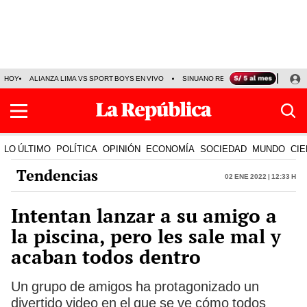
HOY
ALIANZA LIMA VS SPORT BOYS EN VIVO
SINUANO RESULTADOS HOY
JO
LO ÚLTIMO
POLÍTICA
OPINIÓN
ECONOMÍA
SOCIEDAD
MUNDO
CIE
Tendencias
02 Ene 2022 | 12:33 h
Intentan lanzar a su amigo a
la piscina, pero les sale mal y
acaban todos dentro
Un grupo de amigos ha protagonizado un
divertido video en el que se ve cómo todos