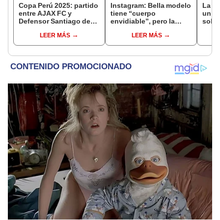
Copa Perú 2025: partido
Instagram: Bella modelo
La cu
entre AJAX FC y
tiene “cuerpo
un ga
Defensor Santiago de
envidiable”, pero la
sol d
Tucuma causa furor al
critican por esto
las r
LEER MÁS
LEER MÁS
jugar en una cancha
[FOTOS]
inclinada y a gran
altitud