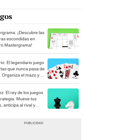
egos
rgrama: ¡Descubre las
ras escondidas en
ro Mastergrama!
rio: El legendario juego
rtas que nunca pasa de
 Organiza el mazo y
stra tu habilidad.
z: El rey de los juegos
trategia. Mueve tus
, anticipa al rival y
gue el jaque mate.