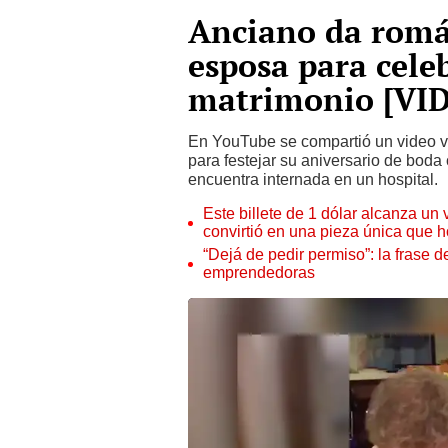
Anciano da román
esposa para cele
matrimonio [VI
En YouTube se compartió un video vi
para festejar su aniversario de boda
encuentra internada en un hospital.
Este billete de 1 dólar alcanza un
convirtió en una pieza única que 
“Dejá de pedir permiso”: la frase 
emprendedoras