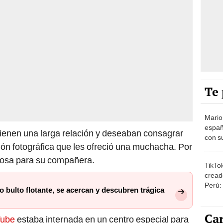
Te 
Mario
españ
ienen una larga relación y deseaban consagrar
con su
ón fotográfica que les ofreció una muchacha. Por
amor 
gastr
 rosa para su compañera.
TikTo
cread
Perú:
bulto flotante, se acercan y descubren trágica
puede
1.000
Car
Tube
estaba internada en un centro especial para