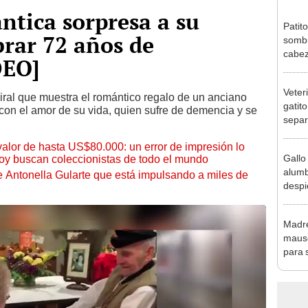
tica sorpresa a su
Patit
brar 72 años de
sombr
cabez
DEO]
de lo
Veter
ral que muestra el romántico regalo de un anciano
gatit
 con el amor de su vida, quien sufre de demencia y se
separ
 valor de hasta US$80.000: un error de impresión lo
Gallo
hoy buscan coleccionistas de todo el mundo
alumb
de Antonella Gularte que está impulsando a miles de
despi
con s
Madre
mauso
para s
conmu
"Su m
culmin