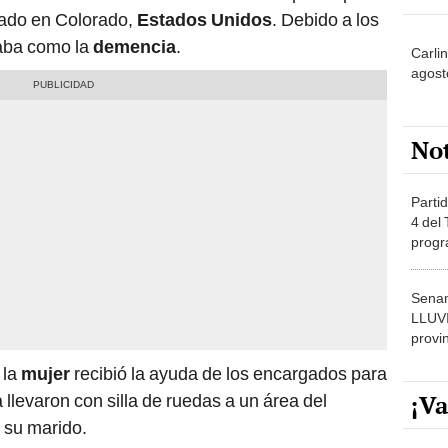
cado en Colorado,
Estados Unidos
. Debido a los
aba como la
demencia
.
Carlin
agost
No
Partid
4 del
progr
dónde
Senam
LLUV
provi
 la
mujer
recibió la ayuda de los encargados para
¡Va
 llevaron con silla de ruedas a un área del
 su marido.