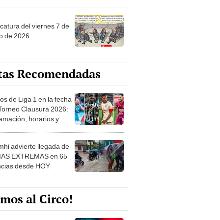
catura del viernes 7 de
o de 2026
tas Recomendadas
os de Liga 1 en la fecha
 Torneo Clausura 2026:
amación, horarios y
 ver
hi advierte llegada de
IAS EXTREMAS en 65
ncias desde HOY
mos al Circo!