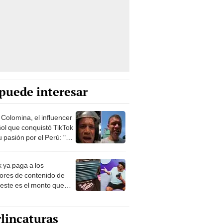
puede interesar
 Colomina, el influencer
ol que conquistó TikTok
 pasión por el Perú: "Mi
nació por la
onomía"
k ya paga a los
ores de contenido de
 este es el monto que
s llegar a cobrar por
 vistas
lincaturas