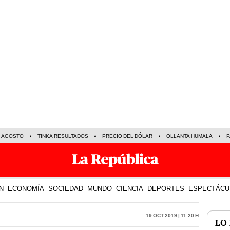
E AGOSTO
TINKA RESULTADOS
PRECIO DEL DÓLAR
OLLANTA HUMALA
P
N
ECONOMÍA
SOCIEDAD
MUNDO
CIENCIA
DEPORTES
ESPECTÁCU
19 Oct 2019 | 11:20 h
LO