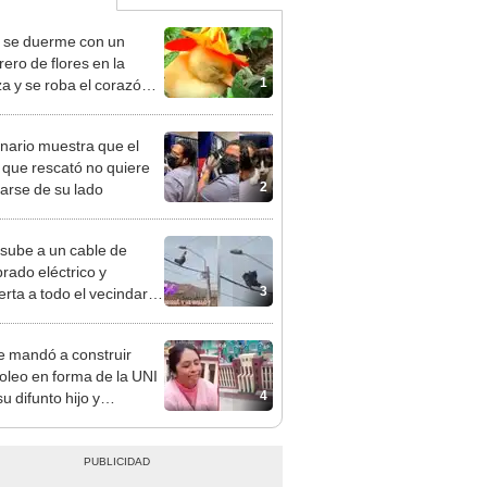
o se duerme con un
ero de flores en la
1
a y se roba el corazón
s cibernautas
inario muestra que el
o que rescató no quiere
2
arse de su lado
 sube a un cable de
rado eléctrico y
3
erta a todo el vecindario
u cacareo
 mandó a construir
leo en forma de la UNI
4
u difunto hijo y
eve con su historia:
ayor deseo era
ar (la carrera)"