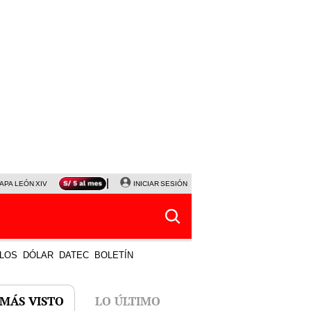
APA LEÓN XIV
NALDY SALDAÑA
INICIAR SESIÓN
LA BELLA LUZ
MAGALY MEDINA
HORÓS
LOS
DÓLAR
DATEC
BOLETÍN
 MÁS VISTO
LO ÚLTIMO