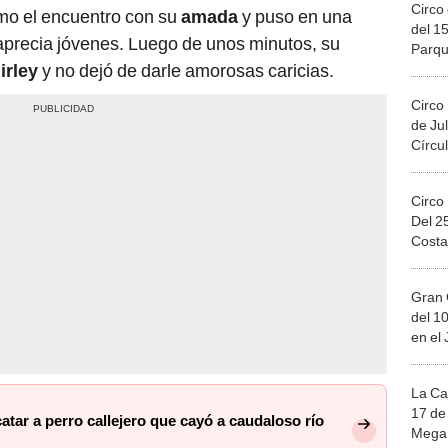
Circo 
mo el encuentro con su
amada
y puso en una
del 15
precia jóvenes. Luego de unos minutos, su
Parqu
irley
y no dejó de darle amorosas caricias.
Migue
Circo
de Jul
Círcul
Circo
Del 2
Costa
Gran 
del 10
en el
La Ca
17 de 
atar a perro callejero que cayó a caudaloso río
Mega 