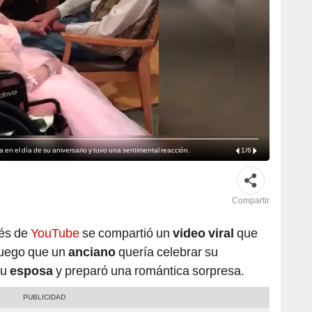
en el día de su aniversario y tuvo una sentimental reacción.
1
/
6
Compartir
vés de
YouTube
se compartió un
video viral
que
 luego que un
anciano
quería celebrar su
su
esposa
y preparó una romántica sorpresa.