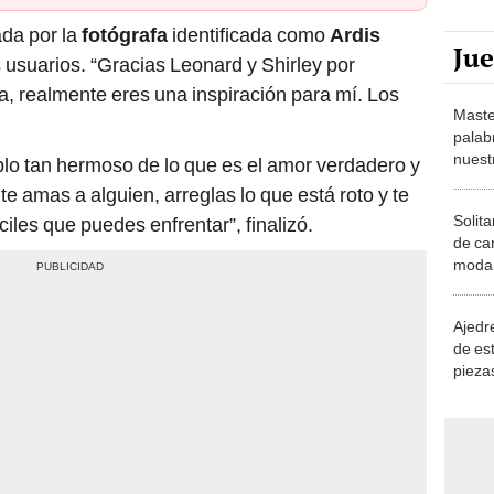
ada por la
fotógrafa
identificada como
Ardis
Ju
s usuarios. “Gracias Leonard y Shirley por
a, realmente eres una inspiración para mí. Los
Maste
palab
nuest
lo tan hermoso de lo que es el amor verdadero y
amas a alguien, arreglas lo que está roto y te
Solita
iles que puedes enfrentar”, finalizó.
de ca
moda.
demue
Ajedre
de es
piezas
consi