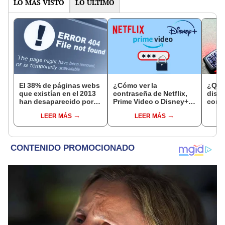
LO MÁS VISTO
LO ÚLTIMO
El 38% de páginas webs
¿Cómo ver la
¿Qué 
que existían en el 2013
contraseña de Netflix,
disco
han desaparecido por
Prime Video o Disney+
con 
completo de internet
en Google?
parpa
LEER MÁS
LEER MÁS
tu m