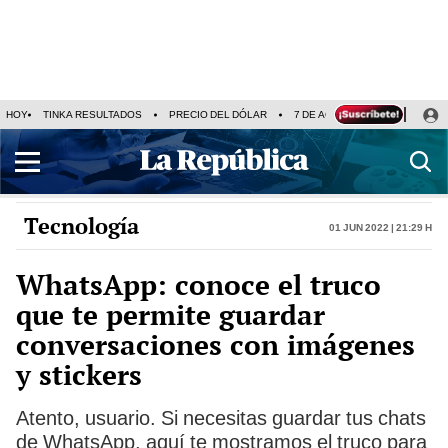
HOY
TINKA RESULTADOS
PRECIO DEL DÓLAR
7 DE AGOSTO
OLLANTA H
Tecnología
01 Jun 2022 | 21:29 h
WhatsApp: conoce el truco
que te permite guardar
conversaciones con imágenes
y stickers
Atento, usuario. Si necesitas guardar tus chats
de WhatsApp, aquí te mostramos el truco para