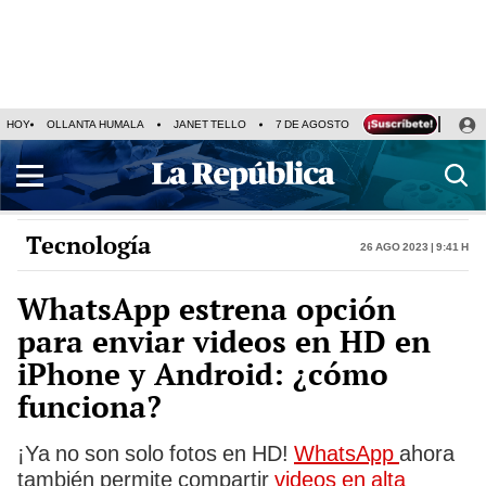
HOY
OLLANTA HUMALA
JANET TELLO
7 DE AGOSTO
TINKA RESULTADOS
Tecnología
26 Ago 2023 | 9:41 h
WhatsApp estrena opción
para enviar videos en HD en
iPhone y Android: ¿cómo
funciona?
¡Ya no son solo fotos en HD!
WhatsApp
ahora
también permite compartir
videos en alta