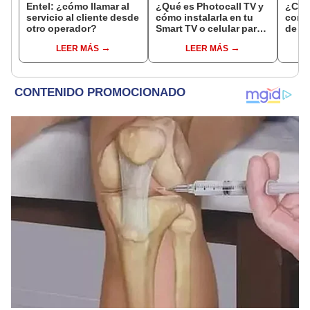
Entel: ¿cómo llamar al
¿Qué es Photocall TV y
¿Cóm
servicio al cliente desde
cómo instalarla en tu
contr
otro operador?
Smart TV o celular para
de tu
ver 1000 canales gratis?
nadie
LEER MÁS
LEER MÁS
foto