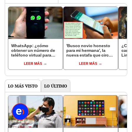
WhatsApp: ¿cómo
'Busco novio honesto
¿Cóm
obtener un número de
para mi hermana', la
carta
teléfono virtual para
nueva estafa que circula
Lima 
crear otra cuenta en la
por WhatsApp y SMS
What
LEER MÁS
LEER MÁS
app?
LO MÁS VISTO
LO ÚLTIMO