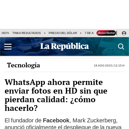
HOY
TINKA RESULTADOS
PRECIO DEL DÓLAR
7 DE AGOSTO
OLLANTA H
Tecnología
18 Ago 2023 | 12:15 h
WhatsApp ahora permite
enviar fotos en HD sin que
pierdan calidad: ¿cómo
hacerlo?
El fundador de
Facebook
, Mark Zuckerberg,
anunció oficialmente el despliegue de la nueva