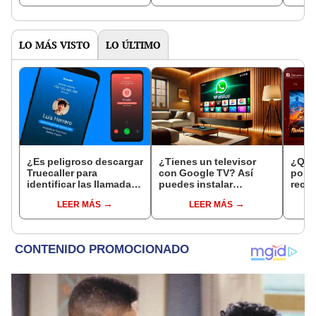
LO MÁS VISTO
LO ÚLTIMO
¿Es peligroso descargar
¿Tienes un televisor
¿Qué 
Truecaller para
con Google TV? Así
por q
identificar las llamadas
puedes instalar
recom
SPAM o de números
WhatsApp en tu Smart
en tu
LEER MÁS
LEER MÁS
desconocidos?
TV y abrir tu cuenta
TV?