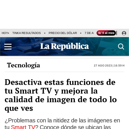
HOY
TINKA RESULTADOS
PRECIO DEL DÓLAR
7 DE AGOSTO
OLLANTA H
Tecnología
27 Ago 2023 | 16:59 h
Desactiva estas funciones de
tu Smart TV y mejora la
calidad de imagen de todo lo
que ves
¿Problemas con la nitidez de las imágenes en
tu
Smart TV
? Conoce dónde se ubican las