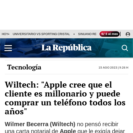
HOY
UNIVERSITARIO VS SPORTING CRISTAL
SINUANO RESULTADOS HOY
CA
Tecnología
15 Ago 2023 | 9:26 h
Wiltech: "Apple cree que el
cliente es millonario y puede
comprar un teléfono todos los
años"
Wilmer Becerra (Wiltech)
no pensó recibir
una carta notarial de
Apple
que le exigía dejar