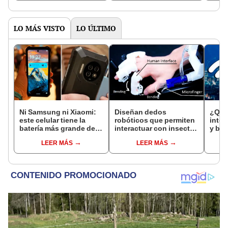
LO MÁS VISTO
LO ÚLTIMO
Ni Samsung ni Xiaomi:
Diseñan dedos
¿Qué
este celular tiene la
robóticos que permiten
interf
batería más grande del
interactuar con insectos
y blu
mundo que dura hasta 5
sin hacerles daño
teléf
LEER MÁS
LEER MÁS
días
lent