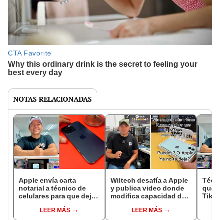
NOTAS RELACIONADAS
Apple envía carta
Wiltech desafía a Apple
Técni
notarial a técnico de
y publica video donde
que r
celulares para que deje
modifica capacidad de
TikT
de reparar iPhones en
un iPhone nuevo
Apple
LEER MÁS
LEER MÁS
TikTok
notar