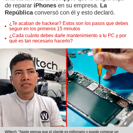
de reparar
iPhones
en su empresa.
La
República
conversó con él y esto declaró.
¿Te acaban de hackear? Estos son los pasos que debes
seguir en los primeros 15 minutos
¿Cada cuánto debes darle mantenimiento a tu PC y por
qué es tan necesario hacerlo?
Wiltech: "Apple piensa que el cliente es millonario y puede comprar un