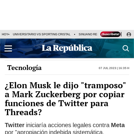
HOY
UNIVERSITARIO VS SPORTING CRISTAL
SINUANO RESULTADOS HOY
CA
Tecnología
07 Jul 2023 | 16:35 h
¿Elon Musk le dijo "tramposo"
a Mark Zuckerberg por copiar
funciones de Twitter para
Threads?
Twitter
iniciaría acciones legales contra
Meta
por "apropiación indebida sistemática,