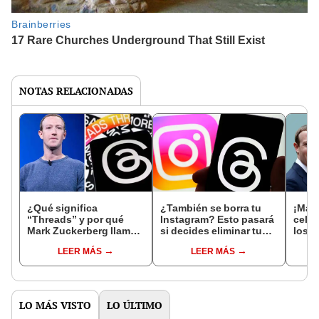
NOTAS RELACIONADAS
¿Qué significa
¿También se borra tu
¡Mark
“Threads” y por qué
Instagram? Esto pasará
celeb
Mark Zuckerberg llamó
si decides eliminar tu
los 1
así a su nueva
cuenta de Threads
usuar
LEER MÁS
LEER MÁS
aplicación?
hora
LO MÁS VISTO
LO ÚLTIMO