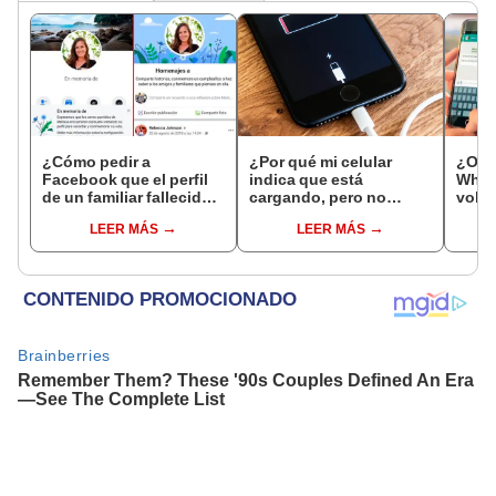
¿Cómo pedir a
¿Por qué mi celular
¿Odia
Facebook que el perfil
indica que está
What
de un familiar fallecido
cargando, pero no
volve
se vuelva una cuenta
carga, y cómo
estad
LEER MÁS
LEER MÁS
conmemorativa?
arreglarlo?
conta