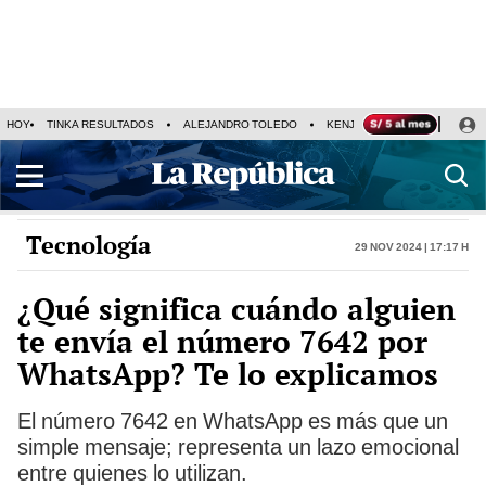
HOY
TINKA RESULTADOS
ALEJANDRO TOLEDO
KENJI FUJIMORI
PRECIO
Tecnología
29 Nov 2024 | 17:17 h
¿Qué significa cuándo alguien
te envía el número 7642 por
WhatsApp? Te lo explicamos
El número 7642 en WhatsApp es más que un
simple mensaje; representa un lazo emocional
entre quienes lo utilizan.