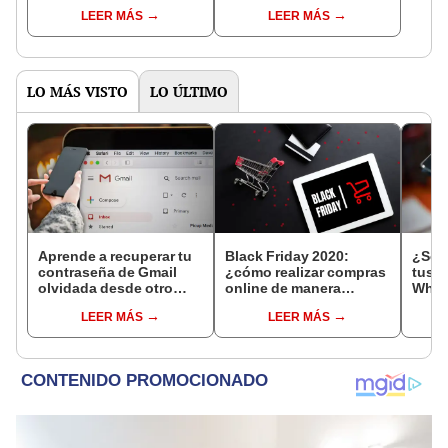
celular de Apple usado?
en los chats?
LEER MÁS
LEER MÁS
LO MÁS VISTO
LO ÚLTIMO
Aprende a recuperar tu
Black Friday 2020:
¿Sos
contraseña de Gmail
¿cómo realizar compras
tus 
olvidada desde otro
online de manera
What
celular: guía para
segura?
ense
LEER MÁS
LEER MÁS
hacerlo paso a paso
desc
de 1 