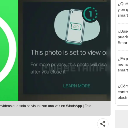
¿Qué 
y en 
smart
respu
¿Busc
puede
Smart
canal
¿Es p
memor
smart
un tr
¿Cóm
contr
elect
celul
y videos que solo se visualizan una vez en WhatsApp | Foto: