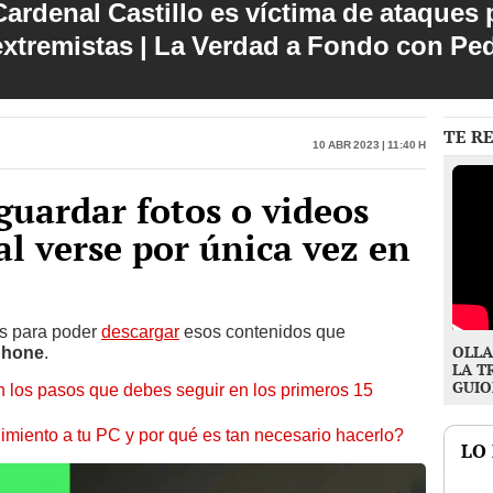
Cardenal Castillo es víctima de ataques 
extremistas | La Verdad a Fondo con Pe
TE R
10 Abr 2023 | 11:40 h
uardar fotos o videos
al verse por única vez en
es para poder
descargar
esos contenidos que
OLLA
phone
.
LA T
GUIO
 los pasos que debes seguir en los primeros 15
miento a tu PC y por qué es tan necesario hacerlo?
LO