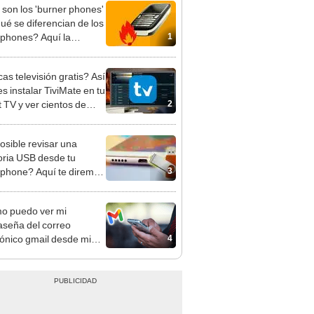
son los 'burner phones'
qué se diferencian de los
1
phones? Aquí la
esta
as televisión gratis? Así
s instalar TiviMate en tu
2
 TV y ver cientos de
es
osible revisar una
ia USB desde tu
3
phone? Aquí te diremos
uco
o puedo ver mi
aseña del correo
4
rónico gmail desde mi
ar sin cambiarla?