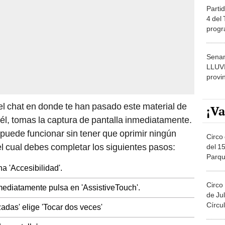
Partid
4 del
progr
dónde
Senam
LLUV
provi
el chat en donde te han pasado este material de
¡Va
 él, tomas la captura de pantalla inmediatamente.
e puede funcionar sin tener que oprimir ningún
Circo 
el cual debes completar los siguientes pasos:
del 15
Parqu
Migue
na 'Accesibilidad'.
Circo
nmediatamente pulsa en 'AssistiveTouch'.
de Jul
Círcul
adas' elige 'Tocar dos veces'