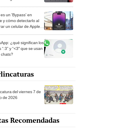
es un 'Bypass' en
e y cómo detectarlo al
ar un celular de Apple
o?
App: ¿qué significan los
 “:3” y “<3″ que se usan
s chats?
lincaturas
catura del viernes 7 de
o de 2026
tas Recomendadas