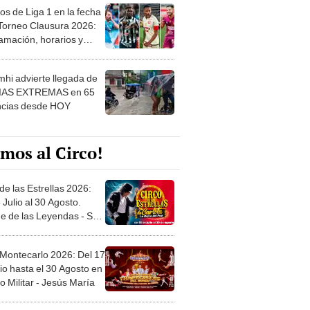
os de Liga 1 en la fecha
 Torneo Clausura 2026:
amación, horarios y
 ver
hi advierte llegada de
IAS EXTREMAS en 65
ncias desde HOY
mos al Circo!
de las Estrellas 2026:
 Julio al 30 Agosto.
e de las Leyendas - San
l
 Montecarlo 2026: Del 17
io hasta el 30 Agosto en
o Militar - Jesús María