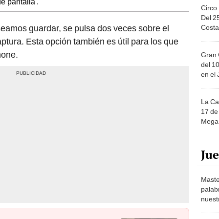
e pantalla'.
Circo
Del 2
seamos guardar, se pulsa dos veces sobre el
Costa
aptura. Esta opción también es útil para los que
hone.
Gran 
del 10
en el
La Ca
17 de 
Mega 
Ju
Maste
palab
nuest