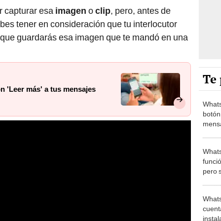
 capturar esa
imagen
o
clip
, pero, antes de
es tener en consideración que tu interlocutor
d que guardarás esa imagen que te mandó en una
Te 
n 'Leer más' a tus mensajes
Whats
botón
mensa
corto
Whats
funció
pero 
Whats
cuent
insta