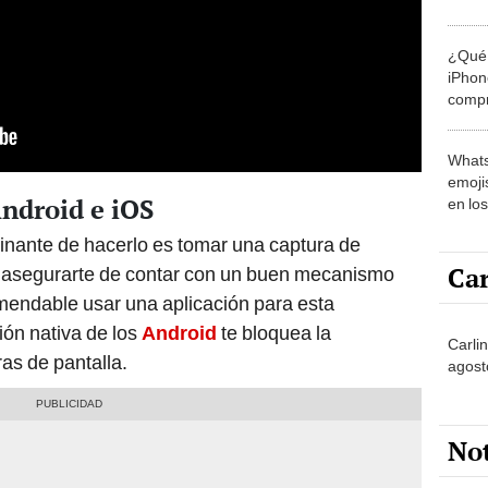
apps
¿Qué 
iPhon
compr
usad
Whats
emojis
Android e iOS
en lo
nante de hacerlo es tomar una captura de
Car
s asegurarte de contar con un buen mecanismo
mendable usar una aplicación para esta
ión nativa de los
Android
te bloquea la
Carlin
as de pantalla.
agost
No