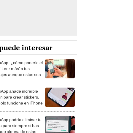
puede interesar
App: ¿cómo ponerle el
 'Leer más' a tus
jes aunque estos sean
s?
App añade increíble
n para crear stickers,
solo funciona en iPhone
App podría eliminar tu
a para siempre si has
lado alguna de estas