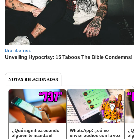
NOTAS RELACIONADAS
¿Qué significa cuando
WhatsApp: ¿cómo
¿Qué
alguien te manda el
enviar audios con la voz
algui