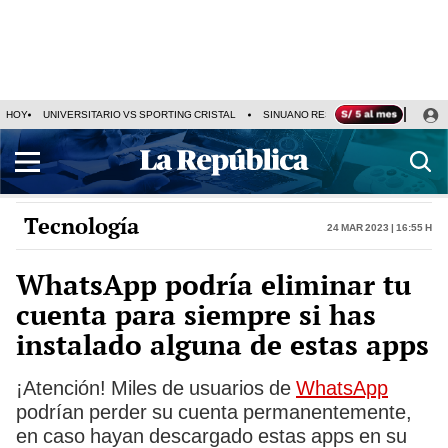
HOY
UNIVERSITARIO VS SPORTING CRISTAL
SINUANO RESULTADOS HOY
CA
Tecnología
24 Mar 2023 | 16:55 h
WhatsApp podría eliminar tu
cuenta para siempre si has
instalado alguna de estas apps
¡Atención! Miles de usuarios de
WhatsApp
podrían perder su cuenta permanentemente,
en caso hayan descargado estas apps en su