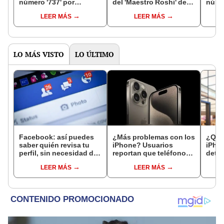
número '737' por
del 'Maestro Roshi' de
númer
WhatsApp? Aquí sabrás
Dragon Ball? Aquí te
What
LEER MÁS
LEER MÁS
la respuesta
enseñamos
resp
LO MÁS VISTO
LO ÚLTIMO
Facebook: así puedes
¿Más problemas con los
¿Qué 
saber quién revisa tu
iPhone? Usuarios
iPho
perfil, sin necesidad de
reportan que teléfonos
detec
instalar otras
se apagaron en la noche
celul
LEER MÁS
LEER MÁS
aplicaciones [FOTOS]
sin aviso