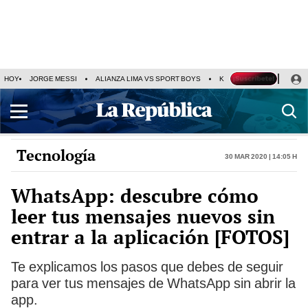
HOY
JORGE MESSI
ALIANZA LIMA VS SPORT BOYS
KENJI FUJIMORI
PRE
Tecnología
30 Mar 2020 | 14:05 h
WhatsApp: descubre cómo
leer tus mensajes nuevos sin
entrar a la aplicación [FOTOS]
Te explicamos los pasos que debes de seguir
para ver tus mensajes de WhatsApp sin abrir la
app.