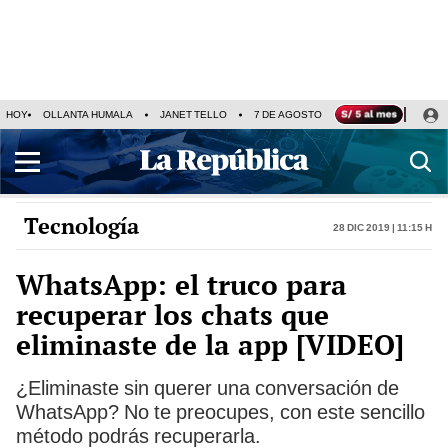
HOY
OLLANTA HUMALA
JANET TELLO
7 DE AGOSTO
TINKA RESULTADOS
Tecnología
28 Dic 2019 | 11:15 h
WhatsApp: el truco para
recuperar los chats que
eliminaste de la app [VIDEO]
¿Eliminaste sin querer una conversación de
WhatsApp? No te preocupes, con este sencillo
método podrás recuperarla.