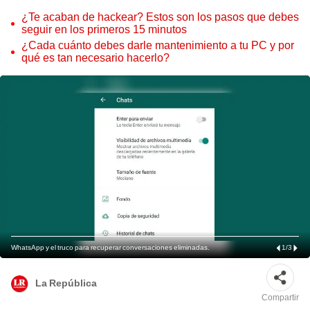
¿Te acaban de hackear? Estos son los pasos que debes
seguir en los primeros 15 minutos
¿Cada cuánto debes darle mantenimiento a tu PC y por
qué es tan necesario hacerlo?
WhatsApp y el truco para recuperar conversaciones eliminadas.
1
/
3
La República
Compartir