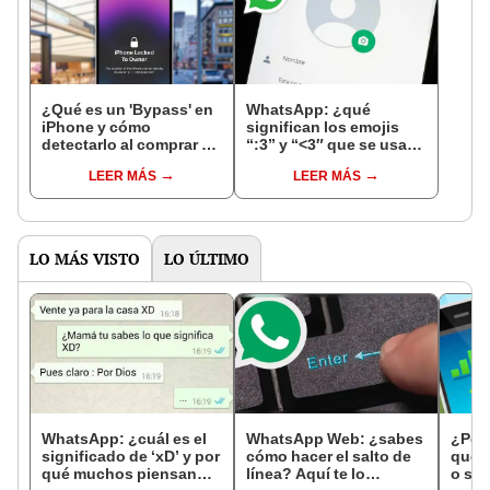
¿Qué es un 'Bypass' en
WhatsApp: ¿qué
iPhone y cómo
significan los emojis
detectarlo al comprar un
“:3” y “<3″ que se usan
celular de Apple usado?
en los chats?
LEER MÁS
LEER MÁS
LO MÁS VISTO
LO ÚLTIMO
WhatsApp: ¿cuál es el
WhatsApp Web: ¿sabes
¿Por 
significado de ‘xD’ y por
cómo hacer el salto de
queda
qué muchos piensan
línea? Aquí te lo
o sin