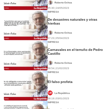
Roberto Ochoa
05:30 | 24/05/2023
IMPRESA
De desastres naturales y otras
hierbas
Roberto Ochoa
07:23 | 05/04/2023
IMPRESA
Carnavales en el terruño de Pedro
Castillo
Roberto Ochoa
08:54 | 21/02/2023
IMPRESA
El falso profeta
La República
08:19 | 03/01/2023
IMPRESA