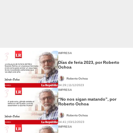
IMPRESA
Días de feria 2023, por Roberto
Ochoa
Roberto Ochoa
04:29 | 11/12/2023
IMPRESA
“No nos sigan matando”, por
Roberto Ochoa
Roberto Ochoa
04:41 | 03/12/2023
IMPRESA